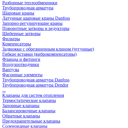
Разборные теплообменники
Трубопроводная арматура
Шаровые краны
Латунные шаровые краны Danfoss
Запорно-регулирующие краны
Поворотные затворы и редукторы
Шиберные затворы
Фильтры
Компенсаторы
Задвижки с обрезиненным клином (чугунные)
Гибкие вставки (виброкомпенсаторы)
Фланцы и фитинги
Воздухоотводчики
Вантузы
Фасонные элементы
Трубопроводная арматура Danfoss
Трубопроводная арматура Dendor
...
Клапаны для систем отопления
Термостатические клапаны
Запорные клапаны
Балансировочные клапаны
Обратные клапаны
Предохранительные клапаны
Соленоидные клапаны