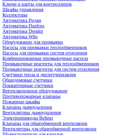
Ключи и карты для контроллеров
Шкафы управления
Коллекторы
Автоматика Ридан
Автоматика Danfoss
Автоматика Dendor
Автоматика Wilo
Оборудование для промывки
Насосы для промывки теплообменников
Насосы для промывки систем отопления
Комбинированные промывочные насосы
Промывочные реагенты для теплообменников
Промывочные реагенты для систем отопления
Счетчики тепла и диспетчеризация
Общедомовые счетчики
Поквартирные счетчики
Вентиляционное оборудование
Противопожарные клапаны
Пожарные шкафы
Клапаны дымоудаления
Вентиляторы дымоудаления
Электроприводы Belimo
Клапаны для общеобменной вентиляции
Вентиляторы для общеобменной вентиляции
Шумоглушители для каналов