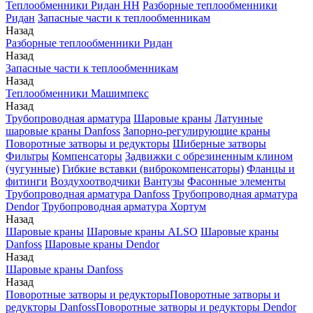
Теплообменники Ридан НН
Разборные теплообменники
Ридан
Запасные части к теплообменникам
Назад
Разборные теплообменники Ридан
Назад
Запасные части к теплообменникам
Назад
Теплообменники Машимпекс
Назад
Трубопроводная арматура
Шаровые краны
Латунные
шаровые краны Danfoss
Запорно-регулирующие краны
Поворотные затворы и редукторы
Шиберные затворы
Фильтры
Компенсаторы
Задвижки с обрезиненным клином
(чугунные)
Гибкие вставки (виброкомпенсаторы)
Фланцы и
фитинги
Воздухоотводчики
Вантузы
Фасонные элементы
Трубопроводная арматура Danfoss
Трубопроводная арматура
Dendor
Трубопроводная арматура Хортум
Назад
Шаровые краны
Шаровые краны ALSO
Шаровые краны
Danfoss
Шаровые краны Dendor
Назад
Шаровые краны Danfoss
Назад
Поворотные затворы и редукторы
Поворотные затворы и
редукторы Danfoss
Поворотные затворы и редукторы Dendor