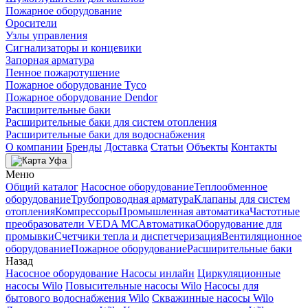
Пожарное оборудование
Оросители
Узлы управления
Сигнализаторы и концевики
Запорная арматура
Пенное пожаротушение
Пожарное оборудование Tyco
Пожарное оборудование Dendor
Расширительные баки
Расширительные баки для систем отопления
Расширительные баки для водоснабжения
О компании
Бренды
Доставка
Статьи
Объекты
Контакты
Уфа
Меню
Общий каталог
Насосное оборудование
Теплообменное
оборудование
Трубопроводная арматура
Клапаны для систем
отопления
Компрессоры
Промышленная автоматика
Частотные
преобразователи VEDA MC
Автоматика
Оборудование для
промывки
Счетчики тепла и диспетчеризация
Вентиляционное
оборудование
Пожарное оборудование
Расширительные баки
Назад
Насосное оборудование
Насосы инлайн
Циркуляционные
насосы Wilo
Повысительные насосы Wilo
Насосы для
бытового водоснабжения Wilo
Скважинные насосы Wilo