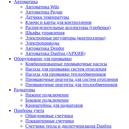
Автоматика
Автоматика Wilo
Автоматика Ридан
Датчики температуры
Ключи и карты для контроллеров
Распределительные коллекторы (гребенки)
Шкафы управления
Электронные регуляторы (контроллеры)
Электроприводы
Автоматика Dendor
Автоматика Danfoss (АРХИВ)
Оборудование для промывки
Комбинированные промывочные насосы
Насосы для промывки систем отопления
Насосы для промывки теплообменников
Промывочные реагенты для систем отопления
Промывочные реагенты для теплообменников
Радиаторы
Нижнее подключение
Боковое подключение
Кронштейны для радиаторов
Приборы учета
Общедомовые счетчики
Поквартирные счетчики
Счетчики тепла и диспетчеризация Danfoss