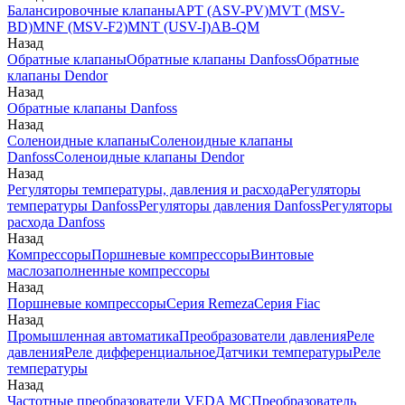
Балансировочные клапаны
APT (ASV-PV)
MVT (MSV-
BD)
MNF (MSV-F2)
MNT (USV-I)
AB-QM
Назад
Обратные клапаны
Обратные клапаны Danfoss
Обратные
клапаны Dendor
Назад
Обратные клапаны Danfoss
Назад
Соленоидные клапаны
Соленоидные клапаны
Danfoss
Соленоидные клапаны Dendor
Назад
Регуляторы температуры, давления и расхода
Регуляторы
температуры Danfoss
Регуляторы давления Danfoss
Регуляторы
расхода Danfoss
Назад
Компрессоры
Поршневые компрессоры
Винтовые
маслозаполненные компрессоры
Назад
Поршневые компрессоры
Серия Remeza
Серия Fiac
Назад
Промышленная автоматика
Преобразователи давления
Реле
давления
Реле дифференциальное
Датчики температуры
Реле
температуры
Назад
Частотные преобразователи VEDA MC
Преобразователь