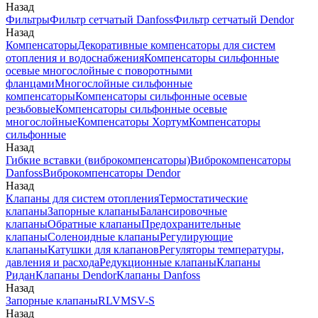
Назад
Фильтры
Фильтр сетчатый Danfoss
Фильтр сетчатый Dendor
Назад
Компенсаторы
Декоративные компенсаторы для систем
отопления и водоснабжения
Компенсаторы сильфонные
осевые многослойные с поворотными
фланцами
Многослойные сильфонные
компенсаторы
Компенсаторы сильфонные осевые
резьбовые
Компенсаторы сильфонные осевые
многослойные
Компенсаторы Хортум
Компенсаторы
сильфонные
Назад
Гибкие вставки (виброкомпенсаторы)
Виброкомпенсаторы
Danfoss
Виброкомпенсаторы Dendor
Назад
Клапаны для систем отопления
Термостатические
клапаны
Запорные клапаны
Балансировочные
клапаны
Обратные клапаны
Предохранительные
клапаны
Соленоидные клапаны
Регулирующие
клапаны
Катушки для клапанов
Регуляторы температуры,
давления и расхода
Редукционные клапаны
Клапаны
Ридан
Клапаны Dendor
Клапаны Danfoss
Назад
Запорные клапаны
RLV
MSV-S
Назад