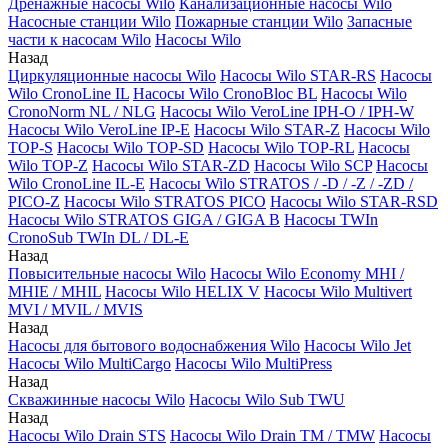
Дренажные насосы Wilo
Канализационные насосы Wilo
Насосные станции Wilo
Пожарные станции Wilo
Запасные
части к насосам Wilo
Насосы Wilo
Назад
Циркуляционные насосы Wilo
Насосы Wilo STAR-RS
Насосы
Wilo CronoLine IL
Насосы Wilo CronoBloc BL
Насосы Wilo
CronoNorm NL / NLG
Насосы Wilo VeroLine IPH-O / IPH-W
Насосы Wilo VeroLine IP-E
Насосы Wilo STAR-Z
Насосы Wilo
TOP-S
Насосы Wilo TOP-SD
Насосы Wilo TOP-RL
Насосы
Wilo TOP-Z
Насосы Wilo STAR-ZD
Насосы Wilo SCP
Насосы
Wilo CronoLine IL-E
Насосы Wilo STRATOS / -D / -Z / -ZD /
PICO-Z
Насосы Wilo STRATOS PICO
Насосы Wilo STAR-RSD
Насосы Wilo STRATOS GIGA / GIGA B
Насосы TWIn
CronoSub TWIn DL / DL-E
Назад
Повысительные насосы Wilo
Насосы Wilo Economy MHI /
MHIE / MHIL
Насосы Wilo HELIX V
Насосы Wilo Multivert
MVI / MVIL / MVIS
Назад
Насосы для бытового водоснабжения Wilo
Насосы Wilo Jet
Насосы Wilo MultiCargo
Насосы Wilo MultiPress
Назад
Скважинные насосы Wilo
Насосы Wilo Sub TWU
Назад
Насосы Wilo Drain STS
Насосы Wilo Drain TM / TMW
Насосы