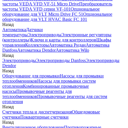
частоты VEDA VFD VF-51 Micro Drive
Преобразователь
частоты VEDA VFD серии VF-101
Опциональное
оборудование для VLT Micro Drive FC 51
Опциональное
оборудование для VLT HVAC Basic FC 101
Назад
Автоматика
Датчики
температуры
Электроприводы
Электронные регуляторы
(контроллеры)
Ключи и карты для контроллеров
Шкафы
управления
Коллекторы
Автоматика Ридан
Автоматика
Danfoss
Автоматика Dendor
Автоматика Wilo
Назад
Электроприводы
Электроприводы Danfoss
Электроприводы
Dendor
Назад
Оборудование для промывки
Насосы для промывки
теплообменников
Насосы для промывки систем
отопления
Комбинированные промывочные
насосы
Промывочные реагенты для
теплообменников
Промывочные реагенты для систем
отопления
Назад
Счетчики тепла и диспетчеризация
Общедомовые
счетчики
Поквартирные счетчики
Назад
Вентиляционное оборудование
Противопожарные