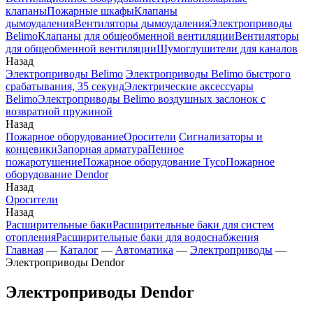
клапаны
Пожарные шкафы
Клапаны
дымоудаления
Вентиляторы дымоудаления
Электроприводы
Belimo
Клапаны для общеобменной вентиляции
Вентиляторы
для общеобменной вентиляции
Шумоглушители для каналов
Назад
Электроприводы Belimo
Электроприводы Belimo быстрого
срабатывания, 35 секунд
Электрические аксессуары
Belimo
Электроприводы Belimo воздушных заслонок c
возвратной пружиной
Назад
Пожарное оборудование
Оросители
Сигнализаторы и
концевики
Запорная арматура
Пенное
пожаротушение
Пожарное оборудование Tyco
Пожарное
оборудование Dendor
Назад
Оросители
Назад
Расширительные баки
Расширительные баки для систем
отопления
Расширительные баки для водоснабжения
Главная
—
Каталог
—
Автоматика
—
Электроприводы
—
Электроприводы Dendor
Электроприводы Dendor