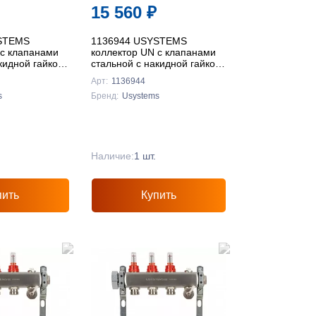
15 560
₽
STEMS
1136944 USYSTEMS
 с клапанами
коллектор UN с клапанами
кидной гайкой,
стальной с накидной гайкой,
 Евроконус '1И
выходы 4x3/4" Евроконус '1Ф
Арт:
1136944
s
Бренд:
Usystems
Наличие:
1 шт.
пить
Купить