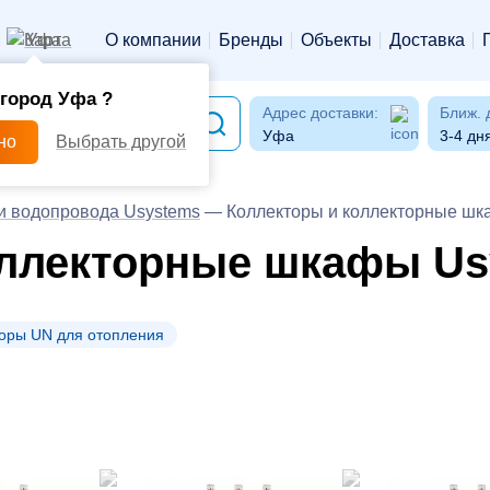
Уфа
О компании
Бренды
Объекты
Доставка
город Уфа ?
Адрес доставки:
Ближ. 
Уфа
3-4 дн
но
Выбрать другой
и водопровода Usystems
—
Коллекторы и коллекторные шк
оллекторные шкафы Us
оры UN для отопления