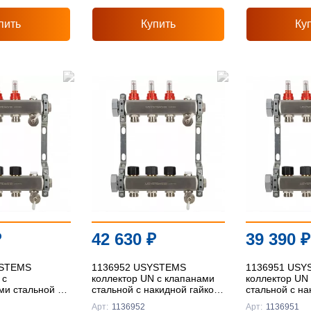
пить
Купить
Ку
₽
42 630
₽
39 390
₽
YSTEMS
1136952 USYSTEMS
1136951 USY
 с
коллектор UN с клапанами
коллектор UN
и стальной с
стальной с накидной гайкой,
стальной с на
кой, выходы
выходы 12x3/4" Евроконус
выходы 11x3/4
Арт:
1136952
Арт:
1136951