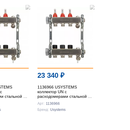
23 340
₽
STEMS
1136966 USYSTEMS
с
коллектор UN с
и стальной с
расходомерами стальной с
кой, выходы
накидной гайкой, выходы
Арт:
1136966
ус '1Ф
6x3/4 Евроконус '1Ф
s
Бренд:
Usystems