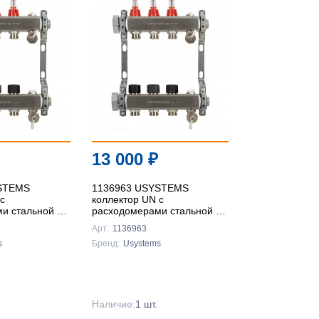
По
популярности
По цене ↑
По цене ↓
По названию ↑
13 000
₽
По названию ↓
STEMS
1136963 USYSTEMS
с
коллектор UN с
и стальной с
расходомерами стальной с
кой, выходы
накидной гайкой, выходы
Арт:
1136963
нус '1И
3x3/4 Евроконус '1И
s
Бренд:
Usystems
Наличие:
1 шт.