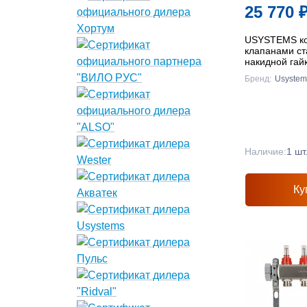
25 770
USYSTEMS ко
клапанами ст
накидной гай
8x3/4" Евроко
Бренд:
Usystem
Наличие:
1 шт
Ку