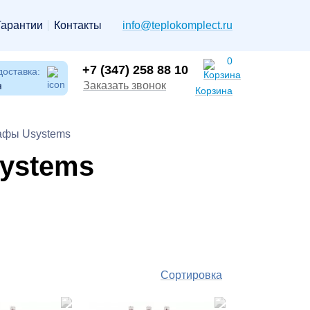
Гарантии
Контакты
info@teplokomplect.ru
0
+7 (347) 258 88 10
доставка:
Заказать звонок
я
Корзина
афы Usystems
ystems
Сортировка