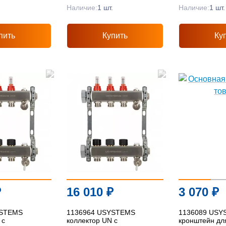
.
Наличие:
1 шт.
Наличие:
1 шт.
пить
Купить
Ку
₽
16 010
₽
3 070
₽
YSTEMS
1136964 USYSTEMS
1136089 USY
 с
коллектор UN с
кронштейн дл