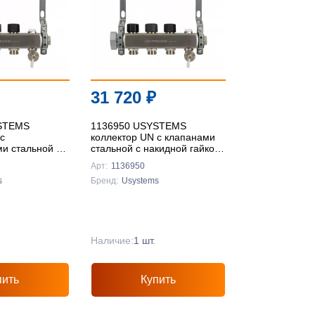
31 720
₽
STEMS
1136950 USYSTEMS
с
коллектор UN с клапанами
и стальной с
стальной с накидной гайкой,
кой, выходы
выходы 10x3/4" Евроконус
Арт:
1136950
ус '1Ф
'1И
s
Бренд:
Usystems
Наличие:
1 шт.
пить
Купить