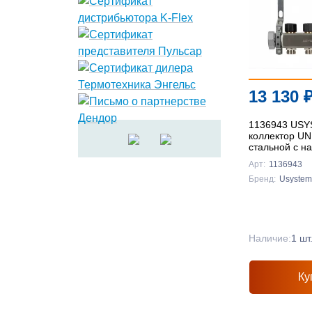
13 130
1136943 US
коллектор UN
стальной с на
выходы 3x3/4
Арт:
1136943
Бренд:
Usystem
Наличие:
1 шт
Ку