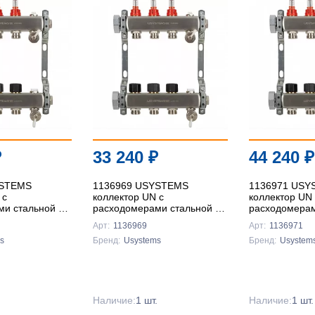
₽
33 240
₽
44 240
₽
YSTEMS
1136969 USYSTEMS
1136971 USY
 с
коллектор UN с
коллектор UN 
и стальной с
расходомерами стальной с
расходомерам
кой, выходы
накидной гайкой, выходы
накидной гай
Арт:
1136969
Арт:
1136971
онус '1Ф
9x3/4 Евроконус '1Ф
11x3/4 Евроко
s
Бренд:
Usystems
Бренд:
Usystem
.
Наличие:
1 шт.
Наличие:
1 шт.