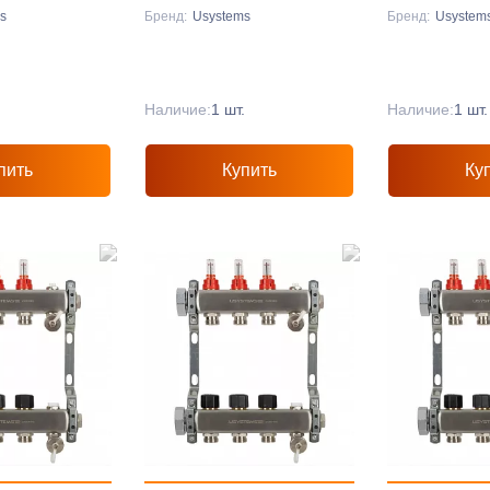
ус '1И
'1И
'1И
s
Бренд:
Usystems
Бренд:
Usystem
.
Наличие:
1 шт.
Наличие:
1 шт.
пить
Купить
Ку