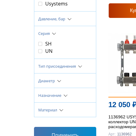
Usystems
Ку
Давление, бар
Серия
SH
UN
Тип присоединения
Диаметр
Назначение
12 050
Материал
1136962 US
коллектор UN
расходомерам
накидной гай
Применить
Арт:
1136962