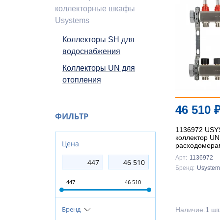
коллекторные шкафы
Usystems
Коллекторы SH для
водоснабжения
Коллекторы UN для
отопления
46 510
ФИЛЬТР
1136972 US
коллектор UN
Цена
расходомерам
накидной гай
Арт:
1136972
12x3/4 Еврок
Бренд:
Usystem
447
46 510
Бренд
Наличие:
1 шт