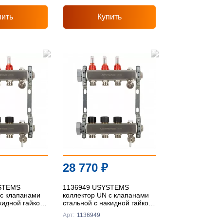
пить
Купить
28 770
₽
STEMS
1136949 USYSTEMS
 с клапанами
коллектор UN с клапанами
кидной гайкой,
стальной с накидной гайкой,
" Евроконус
выходы 9x3/4" Евроконус '1И
Арт:
1136949