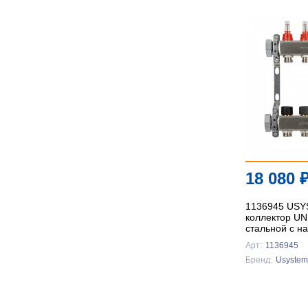
18 080
1136945 US
коллектор UN
стальной с на
выходы 5x3/4
Арт:
1136945
Бренд:
Usystem