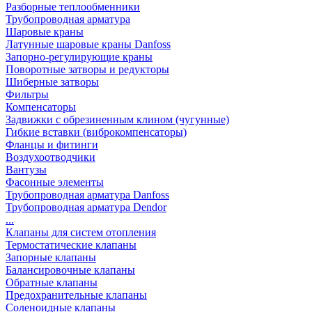
Разборные теплообменники
Трубопроводная арматура
Шаровые краны
Латунные шаровые краны Danfoss
Запорно-регулирующие краны
Поворотные затворы и редукторы
Шиберные затворы
Фильтры
Компенсаторы
Задвижки с обрезиненным клином (чугунные)
Гибкие вставки (виброкомпенсаторы)
Фланцы и фитинги
Воздухоотводчики
Вантузы
Фасонные элементы
Трубопроводная арматура Danfoss
Трубопроводная арматура Dendor
...
Клапаны для систем отопления
Термостатические клапаны
Запорные клапаны
Балансировочные клапаны
Обратные клапаны
Предохранительные клапаны
Соленоидные клапаны