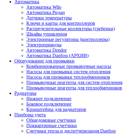
Автоматика
Автоматика Wilo
Автоматика Ридан
Датчики температуры
Ключи и карты для контроллеров
Распределительные коллекторы (гребенки)
Шкафы управления
Электронные регуляторы (контроллеры)
Электроприводы
Автоматика Dendor
Автоматика Danfoss (АРХИВ)
Оборудование для промывки
Комбинированные промывочные насосы
Насосы для промывки систем отопления
Насосы для промывки теплообменников
Промывочные реагенты для систем отопления
Промывочные реагенты для теплообменников
Радиаторы
Нижнее подключение
Боковое подключение
Кронштейны для радиаторов
Приборы учета
Общедомовые счетчики
Поквартирные счетчики
Счетчики тепла и диспетчеризация Danfoss