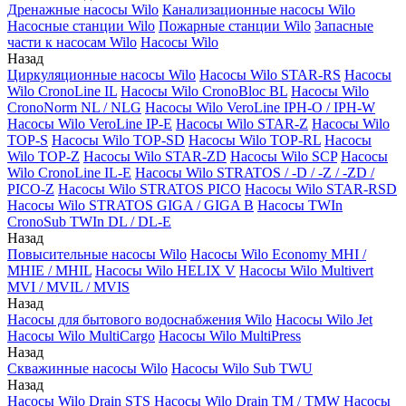
Дренажные насосы Wilo
Канализационные насосы Wilo
Насосные станции Wilo
Пожарные станции Wilo
Запасные
части к насосам Wilo
Насосы Wilo
Назад
Циркуляционные насосы Wilo
Насосы Wilo STAR-RS
Насосы
Wilo CronoLine IL
Насосы Wilo CronoBloc BL
Насосы Wilo
CronoNorm NL / NLG
Насосы Wilo VeroLine IPH-O / IPH-W
Насосы Wilo VeroLine IP-E
Насосы Wilo STAR-Z
Насосы Wilo
TOP-S
Насосы Wilo TOP-SD
Насосы Wilo TOP-RL
Насосы
Wilo TOP-Z
Насосы Wilo STAR-ZD
Насосы Wilo SCP
Насосы
Wilo CronoLine IL-E
Насосы Wilo STRATOS / -D / -Z / -ZD /
PICO-Z
Насосы Wilo STRATOS PICO
Насосы Wilo STAR-RSD
Насосы Wilo STRATOS GIGA / GIGA B
Насосы TWIn
CronoSub TWIn DL / DL-E
Назад
Повысительные насосы Wilo
Насосы Wilo Economy MHI /
MHIE / MHIL
Насосы Wilo HELIX V
Насосы Wilo Multivert
MVI / MVIL / MVIS
Назад
Насосы для бытового водоснабжения Wilo
Насосы Wilo Jet
Насосы Wilo MultiCargo
Насосы Wilo MultiPress
Назад
Скважинные насосы Wilo
Насосы Wilo Sub TWU
Назад
Насосы Wilo Drain STS
Насосы Wilo Drain TM / TMW
Насосы