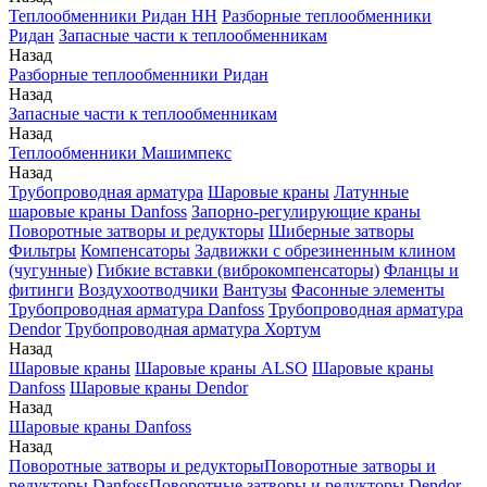
Теплообменники Ридан НН
Разборные теплообменники
Ридан
Запасные части к теплообменникам
Назад
Разборные теплообменники Ридан
Назад
Запасные части к теплообменникам
Назад
Теплообменники Машимпекс
Назад
Трубопроводная арматура
Шаровые краны
Латунные
шаровые краны Danfoss
Запорно-регулирующие краны
Поворотные затворы и редукторы
Шиберные затворы
Фильтры
Компенсаторы
Задвижки с обрезиненным клином
(чугунные)
Гибкие вставки (виброкомпенсаторы)
Фланцы и
фитинги
Воздухоотводчики
Вантузы
Фасонные элементы
Трубопроводная арматура Danfoss
Трубопроводная арматура
Dendor
Трубопроводная арматура Хортум
Назад
Шаровые краны
Шаровые краны ALSO
Шаровые краны
Danfoss
Шаровые краны Dendor
Назад
Шаровые краны Danfoss
Назад
Поворотные затворы и редукторы
Поворотные затворы и
редукторы Danfoss
Поворотные затворы и редукторы Dendor