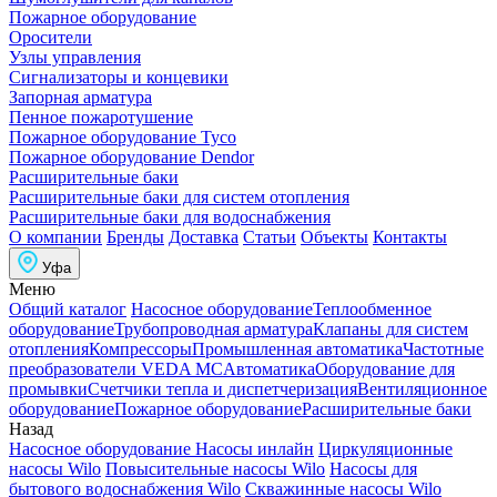
Пожарное оборудование
Оросители
Узлы управления
Сигнализаторы и концевики
Запорная арматура
Пенное пожаротушение
Пожарное оборудование Tyco
Пожарное оборудование Dendor
Расширительные баки
Расширительные баки для систем отопления
Расширительные баки для водоснабжения
О компании
Бренды
Доставка
Статьи
Объекты
Контакты
Уфа
Меню
Общий каталог
Насосное оборудование
Теплообменное
оборудование
Трубопроводная арматура
Клапаны для систем
отопления
Компрессоры
Промышленная автоматика
Частотные
преобразователи VEDA MC
Автоматика
Оборудование для
промывки
Счетчики тепла и диспетчеризация
Вентиляционное
оборудование
Пожарное оборудование
Расширительные баки
Назад
Насосное оборудование
Насосы инлайн
Циркуляционные
насосы Wilo
Повысительные насосы Wilo
Насосы для
бытового водоснабжения Wilo
Скважинные насосы Wilo