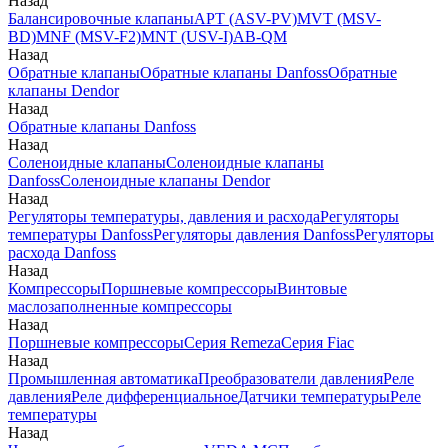
Назад
Балансировочные клапаны
APT (ASV-PV)
MVT (MSV-
BD)
MNF (MSV-F2)
MNT (USV-I)
AB-QM
Назад
Обратные клапаны
Обратные клапаны Danfoss
Обратные
клапаны Dendor
Назад
Обратные клапаны Danfoss
Назад
Соленоидные клапаны
Соленоидные клапаны
Danfoss
Соленоидные клапаны Dendor
Назад
Регуляторы температуры, давления и расхода
Регуляторы
температуры Danfoss
Регуляторы давления Danfoss
Регуляторы
расхода Danfoss
Назад
Компрессоры
Поршневые компрессоры
Винтовые
маслозаполненные компрессоры
Назад
Поршневые компрессоры
Серия Remeza
Серия Fiac
Назад
Промышленная автоматика
Преобразователи давления
Реле
давления
Реле дифференциальное
Датчики температуры
Реле
температуры
Назад