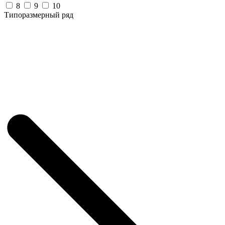
8
9
10
Типоразмерный ряд