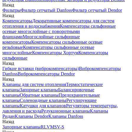
Назад
Фильтры
Фильтр сетчатый Danfoss
Фильтр сетчатый Dendor
Назад
Компенсаторы
Декоративные компенсаторы для систем
отопления и водоснабжения
Компенсаторы сильфонные
осевые многослойные с поворотными
фланцами
Многослойные сильфонные
компенсаторы
Компенсаторы сильфонные осевые
резьбовые
Компенсаторы сильфонные осевые
многослойные
Компенсаторы Хортум
Компенсаторы
сильфонные
Назад
Гибкие вставки (виброкомпенсаторы)
Виброкомпенсаторы
Danfoss
Виброкомпенсаторы Dendor
Назад
Клапаны для систем отопления
Термостатические
клапаны
Запорные клапаны
Балансировочные
клапаны
Обратные клапаны
Предохранительные
клапаны
Соленоидные клапаны
Регулирующие
клапаны
Катушки для клапанов
Регуляторы температуры,
давления и расхода
Редукционные клапаны
Клапаны
Ридан
Клапаны Dendor
Клапаны Danfoss
Назад
Запорные клапаны
RLV
MSV-S