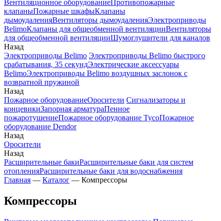
Вентиляционное оборудование
Противопожарные
клапаны
Пожарные шкафы
Клапаны
дымоудаления
Вентиляторы дымоудаления
Электроприводы
Belimo
Клапаны для общеобменной вентиляции
Вентиляторы
для общеобменной вентиляции
Шумоглушители для каналов
Назад
Электроприводы Belimo
Электроприводы Belimo быстрого
срабатывания, 35 секунд
Электрические аксессуары
Belimo
Электроприводы Belimo воздушных заслонок c
возвратной пружиной
Назад
Пожарное оборудование
Оросители
Сигнализаторы и
концевики
Запорная арматура
Пенное
пожаротушение
Пожарное оборудование Tyco
Пожарное
оборудование Dendor
Назад
Оросители
Назад
Расширительные баки
Расширительные баки для систем
отопления
Расширительные баки для водоснабжения
Главная
—
Каталог
—
Компрессоры
Компрессоры