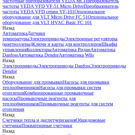
Частотные преобразователи VEDA MC
Преобразователь
частоты VEDA VFD VF-51 Micro Drive
Преобразователь
частоты VEDA VFD серии VF-101
Опциональное
оборудование для VLT Micro Drive FC 51
Опциональное
оборудование для VLT HVAC Basic FC 101
Назад
Автоматика
Датчики
температуры
Электроприводы
Электронные регуляторы
(контроллеры)
Ключи и карты для контроллеров
Шкафы
управления
Коллекторы
Автоматика Ридан
Автоматика
Danfoss
Автоматика Dendor
Автоматика Wilo
Назад
Электроприводы
Электроприводы Danfoss
Электроприводы
Dendor
Назад
Оборудование для промывки
Насосы для промывки
теплообменников
Насосы для промывки систем
отопления
Комбинированные промывочные
насосы
Промывочные реагенты для
теплообменников
Промывочные реагенты для систем
отопления
Назад
Счетчики тепла и диспетчеризация
Общедомовые
счетчики
Поквартирные счетчики
Назад