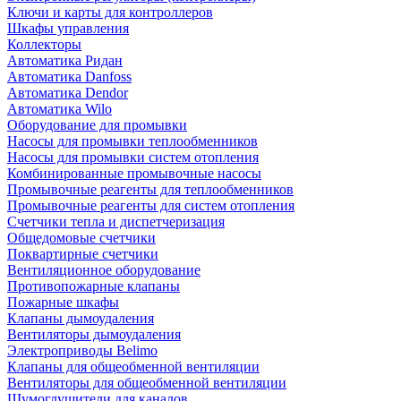
Ключи и карты для контроллеров
Шкафы управления
Коллекторы
Автоматика Ридан
Автоматика Danfoss
Автоматика Dendor
Автоматика Wilo
Оборудование для промывки
Насосы для промывки теплообменников
Насосы для промывки систем отопления
Комбинированные промывочные насосы
Промывочные реагенты для теплообменников
Промывочные реагенты для систем отопления
Счетчики тепла и диспетчеризация
Общедомовые счетчики
Поквартирные счетчики
Вентиляционное оборудование
Противопожарные клапаны
Пожарные шкафы
Клапаны дымоудаления
Вентиляторы дымоудаления
Электроприводы Belimo
Клапаны для общеобменной вентиляции
Вентиляторы для общеобменной вентиляции
Шумоглушители для каналов