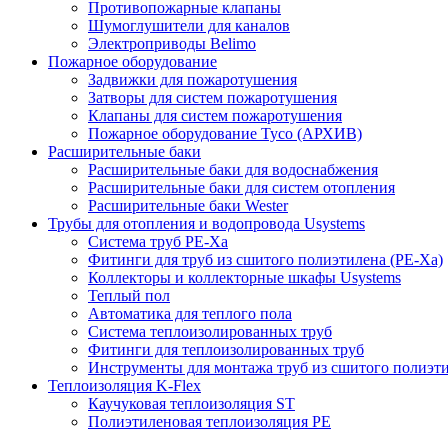
Противопожарные клапаны
Шумоглушители для каналов
Электроприводы Belimo
Пожарное оборудование
Задвижки для пожаротушения
Затворы для систем пожаротушения
Клапаны для систем пожаротушения
Пожарное оборудование Tyco (АРХИВ)
Расширительные баки
Расширительные баки для водоснабжения
Расширительные баки для систем отопления
Расширительные баки Wester
Трубы для отопления и водопровода Usystems
Система труб PE-Xa
Фитинги для труб из сшитого полиэтилена (PE-Xa)
Коллекторы и коллекторные шкафы Usystems
Теплый пол
Автоматика для теплого пола
Система теплоизолированных труб
Фитинги для теплоизолированных труб
Инструменты для монтажа труб из сшитого полиэт
Теплоизоляция K-Flex
Каучуковая теплоизоляция ST
Полиэтиленовая теплоизоляция PE