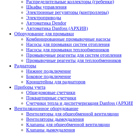
Распределительные коллекторы (гребенки)
Шкафы управления
Электронные регуляторы (контроллеры)
Электроприводы
Автоматика Dendor
Автоматика Danfoss (АРХИВ)
Оборудование для промывки
Комбинированные промывочные насосы
Насосы для промывки систем отопления
Насосы для промывки теплообменников
Промывочные реагенты для систем отопления
Промывочные реагенты для теплообменников
Радиаторы
Нижнее подключение
Боковое подключение
Кронштейны для радиаторов
Приборы учета
Общедомовые счетчики
Поквартирные счетчики
Счетчики тепла и диспетчеризация Danfoss (АРХИ
Вентиляционное оборудование
Вентиляторы для общеобменной вентиляции
Вентиляторы дымоудаления
Клапаны для общеобменной вентиляции
Клапаны дымоудаления