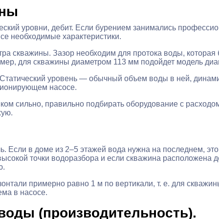
ины
еский уровни, дебит. Если бурением занимались професси
все необходимые характеристики.
а скважины. Зазор необходим для протока воды, которая 
мер, для скважины диаметром 113 мм подойдет модель диа
 Статический уровень — обычный объем воды в ней, динами
ционирующем насосе.
ком сильно, правильно подбирать оборудование с расходо
хую.
. Если в доме из 2–5 этажей вода нужна на последнем, эт
высокой точки водоразбора и если скважина расположена д
ю.
нтали примерно равно 1 м по вертикали, т. е. для скважины
ема в насосе.
воды (производительность).