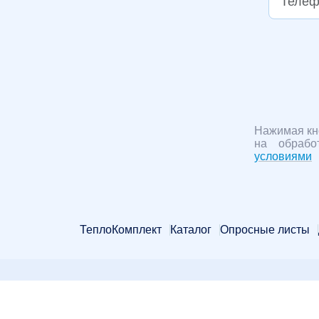
Нажимая кн
на обрабо
условиями
ТеплоКомплект
Каталог
Опросные листы
2009-2026 © ООО компания "ТеплоКомплект".
Информация на сайте не является публичной оф
Карта сайта