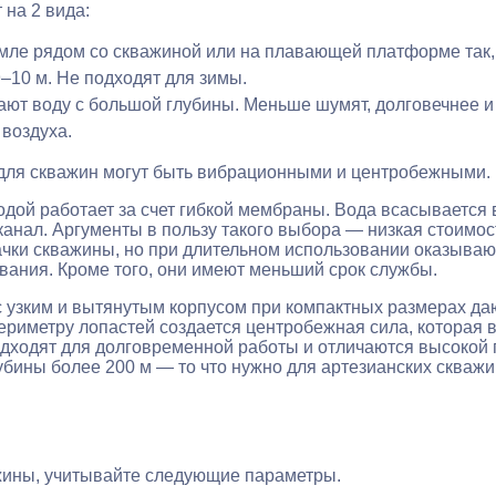
 на 2 вида:
ле рядом со скважиной или на плавающей платформе так, 
–10 м. Не подходят для зимы.
ают воду с большой глубины. Меньше шумят, долговечнее 
воздуха.
для скважин могут быть вибрационными и центробежными.
ой работает за счет гибкой мембраны. Вода всасывается в
анал. Аргументы в пользу такого выбора — низкая стоимос
чки скважины, но при длительном использовании оказывают
ивания. Кроме того, они имеют меньший срок службы.
узким и вытянутым корпусом при компактных размерах да
ериметру лопастей создается центробежная сила, которая 
одходят для долговременной работы и отличаются высокой
убины более 200 м — то что нужно для артезианских скваж
жины, учитывайте следующие параметры.