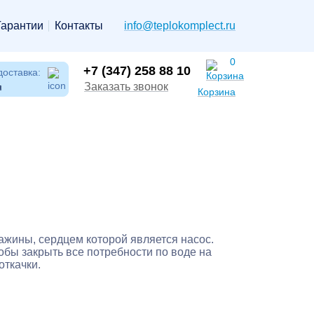
Гарантии
Контакты
info@teplokomplect.ru
0
+7 (347) 258 88 10
доставка:
Заказать звонок
я
Корзина
жины, сердцем которой является насос.
обы закрыть все потребности по воде на
откачки.