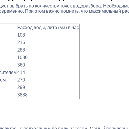
дует выбрать по количеству точек водоразбора. Необходимо
новременно. При этом важно помнить, что максимальный рас
Расход воды, литр (м3) в час
108
216
288
1080
360
сителем
414
ром
270
299
3888
делитесь с подходящим по виду насосом. Самый популярн