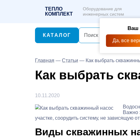
ТЕПЛО
Оборудование для
КОМПЛЕКТ
инженерных систем
Ваш 
КАТАЛОГ
Да, все вер
Главная
—
Статьи
—
Как выбрать скважинн
Как выбрать ск
10.11.2020
Водосн
Важно 
участке, соорудить систему, не зависящую о
Виды скважинных н