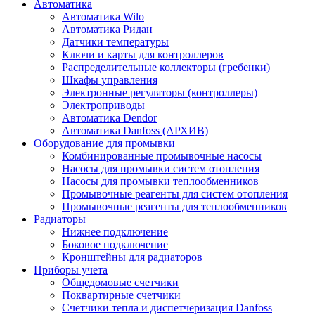
Автоматика
Автоматика Wilo
Автоматика Ридан
Датчики температуры
Ключи и карты для контроллеров
Распределительные коллекторы (гребенки)
Шкафы управления
Электронные регуляторы (контроллеры)
Электроприводы
Автоматика Dendor
Автоматика Danfoss (АРХИВ)
Оборудование для промывки
Комбинированные промывочные насосы
Насосы для промывки систем отопления
Насосы для промывки теплообменников
Промывочные реагенты для систем отопления
Промывочные реагенты для теплообменников
Радиаторы
Нижнее подключение
Боковое подключение
Кронштейны для радиаторов
Приборы учета
Общедомовые счетчики
Поквартирные счетчики
Счетчики тепла и диспетчеризация Danfoss