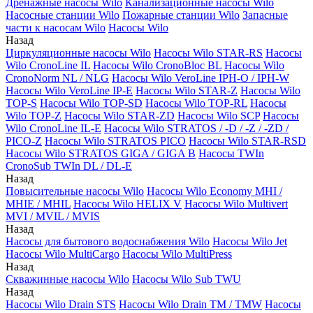
Дренажные насосы Wilo
Канализационные насосы Wilo
Насосные станции Wilo
Пожарные станции Wilo
Запасные
части к насосам Wilo
Насосы Wilo
Назад
Циркуляционные насосы Wilo
Насосы Wilo STAR-RS
Насосы
Wilo CronoLine IL
Насосы Wilo CronoBloc BL
Насосы Wilo
CronoNorm NL / NLG
Насосы Wilo VeroLine IPH-O / IPH-W
Насосы Wilo VeroLine IP-E
Насосы Wilo STAR-Z
Насосы Wilo
TOP-S
Насосы Wilo TOP-SD
Насосы Wilo TOP-RL
Насосы
Wilo TOP-Z
Насосы Wilo STAR-ZD
Насосы Wilo SCP
Насосы
Wilo CronoLine IL-E
Насосы Wilo STRATOS / -D / -Z / -ZD /
PICO-Z
Насосы Wilo STRATOS PICO
Насосы Wilo STAR-RSD
Насосы Wilo STRATOS GIGA / GIGA B
Насосы TWIn
CronoSub TWIn DL / DL-E
Назад
Повысительные насосы Wilo
Насосы Wilo Economy MHI /
MHIE / MHIL
Насосы Wilo HELIX V
Насосы Wilo Multivert
MVI / MVIL / MVIS
Назад
Насосы для бытового водоснабжения Wilo
Насосы Wilo Jet
Насосы Wilo MultiCargo
Насосы Wilo MultiPress
Назад
Скважинные насосы Wilo
Насосы Wilo Sub TWU
Назад
Насосы Wilo Drain STS
Насосы Wilo Drain TM / TMW
Насосы