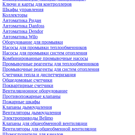
Ключи и карты для контроллеров
Шкафы управления
Коллекторы
Автоматика Ридан
Автоматика Danfoss
Автоматика Dendor
Автоматика Wilo
Оборудование для промывки
Насосы для промывки теплообменников
Насосы для промывки систем отопления
Комбинированные промывочные насосы
Промывочные реагенты для теплообменников
Промывочные реагенты для систем отопления
Счетчики тепла и диспетчеризация
Общедомовые счетчики
Поквартирные счетчики
Вентиляционное оборудование
Противопожарные клапаны
Пожарные шкафы
Клапаны дымоудаления
Вентиляторы дымоудаления
Электроприводы Belimo
Клапаны для общеобменной вентиляции
Вентиляторы для общеобменной вентиляции
Шумоглушители для каналов