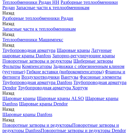
Теплообменники Ридан НН
Разборные теплообменники
Ридан
Запасные части к теплообменникам
Назад
Разборные теплообменники Ридан
Назад
Запасные части к теплообменникам
Назад
Теплообменники Машимпекс
Назад
Трубопроводная арматура
Шаровые краны
Латунные
шаровые краны Danfoss
Запорно-регулирующие краны
Поворотные затворы и редукторы
Шиберные затворы
Фильтры
Компенсаторы
Задвижки с обрезиненным клином
(чугунные)
Гибкие вставки (виброкомпенсаторы)
Фланцы и
фитинги
Воздухоотводчики
Вантузы
Фасонные элементы
Трубопроводная арматура Danfoss
Трубопроводная арматура
Dendor
Трубопроводная арматура Хортум
Назад
Шаровые краны
Шаровые краны ALSO
Шаровые краны
Danfoss
Шаровые краны Dendor
Назад
Шаровые краны Danfoss
Назад
Поворотные затворы и редукторы
Поворотные затворы и
редукторы Danfoss
Поворотные затворы и редукторы Dendor