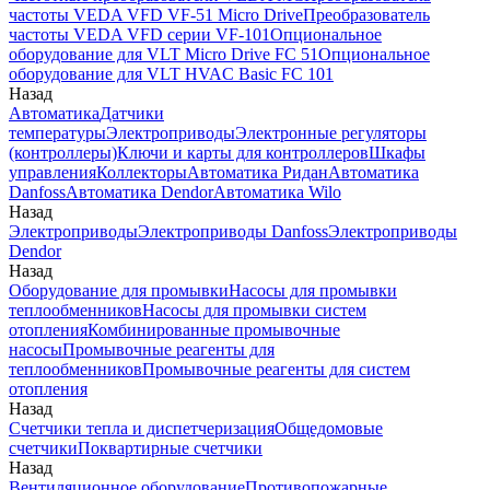
частоты VEDA VFD VF-51 Micro Drive
Преобразователь
частоты VEDA VFD серии VF-101
Опциональное
оборудование для VLT Micro Drive FC 51
Опциональное
оборудование для VLT HVAC Basic FC 101
Назад
Автоматика
Датчики
температуры
Электроприводы
Электронные регуляторы
(контроллеры)
Ключи и карты для контроллеров
Шкафы
управления
Коллекторы
Автоматика Ридан
Автоматика
Danfoss
Автоматика Dendor
Автоматика Wilo
Назад
Электроприводы
Электроприводы Danfoss
Электроприводы
Dendor
Назад
Оборудование для промывки
Насосы для промывки
теплообменников
Насосы для промывки систем
отопления
Комбинированные промывочные
насосы
Промывочные реагенты для
теплообменников
Промывочные реагенты для систем
отопления
Назад
Счетчики тепла и диспетчеризация
Общедомовые
счетчики
Поквартирные счетчики
Назад
Вентиляционное оборудование
Противопожарные