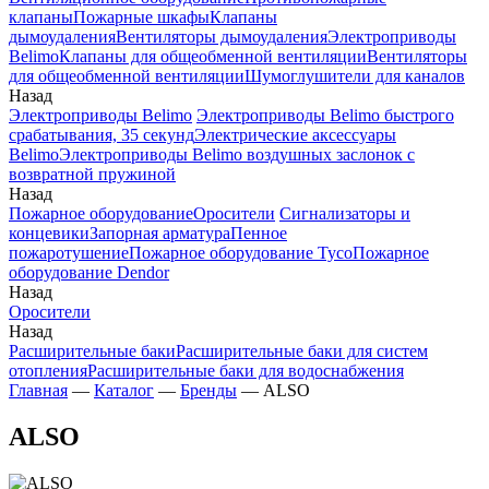
клапаны
Пожарные шкафы
Клапаны
дымоудаления
Вентиляторы дымоудаления
Электроприводы
Belimo
Клапаны для общеобменной вентиляции
Вентиляторы
для общеобменной вентиляции
Шумоглушители для каналов
Назад
Электроприводы Belimo
Электроприводы Belimo быстрого
срабатывания, 35 секунд
Электрические аксессуары
Belimo
Электроприводы Belimo воздушных заслонок c
возвратной пружиной
Назад
Пожарное оборудование
Оросители
Сигнализаторы и
концевики
Запорная арматура
Пенное
пожаротушение
Пожарное оборудование Tyco
Пожарное
оборудование Dendor
Назад
Оросители
Назад
Расширительные баки
Расширительные баки для систем
отопления
Расширительные баки для водоснабжения
Главная
—
Каталог
—
Бренды
—
ALSO
ALSO