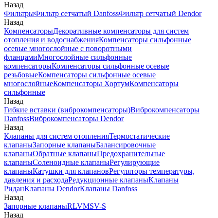
Назад
Фильтры
Фильтр сетчатый Danfoss
Фильтр сетчатый Dendor
Назад
Компенсаторы
Декоративные компенсаторы для систем
отопления и водоснабжения
Компенсаторы сильфонные
осевые многослойные с поворотными
фланцами
Многослойные сильфонные
компенсаторы
Компенсаторы сильфонные осевые
резьбовые
Компенсаторы сильфонные осевые
многослойные
Компенсаторы Хортум
Компенсаторы
сильфонные
Назад
Гибкие вставки (виброкомпенсаторы)
Виброкомпенсаторы
Danfoss
Виброкомпенсаторы Dendor
Назад
Клапаны для систем отопления
Термостатические
клапаны
Запорные клапаны
Балансировочные
клапаны
Обратные клапаны
Предохранительные
клапаны
Соленоидные клапаны
Регулирующие
клапаны
Катушки для клапанов
Регуляторы температуры,
давления и расхода
Редукционные клапаны
Клапаны
Ридан
Клапаны Dendor
Клапаны Danfoss
Назад
Запорные клапаны
RLV
MSV-S
Назад