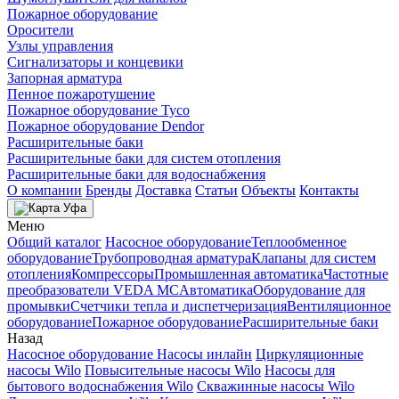
Пожарное оборудование
Оросители
Узлы управления
Сигнализаторы и концевики
Запорная арматура
Пенное пожаротушение
Пожарное оборудование Tyco
Пожарное оборудование Dendor
Расширительные баки
Расширительные баки для систем отопления
Расширительные баки для водоснабжения
О компании
Бренды
Доставка
Статьи
Объекты
Контакты
Уфа
Меню
Общий каталог
Насосное оборудование
Теплообменное
оборудование
Трубопроводная арматура
Клапаны для систем
отопления
Компрессоры
Промышленная автоматика
Частотные
преобразователи VEDA MC
Автоматика
Оборудование для
промывки
Счетчики тепла и диспетчеризация
Вентиляционное
оборудование
Пожарное оборудование
Расширительные баки
Назад
Насосное оборудование
Насосы инлайн
Циркуляционные
насосы Wilo
Повысительные насосы Wilo
Насосы для
бытового водоснабжения Wilo
Скважинные насосы Wilo