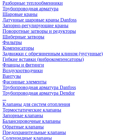
Разборные теплообменники
Трубопроводная арматура
Шаровые краны
Латунные шаровые краны Danfoss
Запорно-регулирующие краны
Поворотные затворы и редукторы
Шиберные затворы
Фильтры
Компенсаторы
Задвижки с обрезиненным клином (чугунные)
Гибкие вставки (виброкомпенсаторы)
Фланцы и фитинги
Воздухоотводчики
Вантузы
Фасонные элементы
Трубопроводная арматура Danfoss
Трубопроводная арматура Dendor
...
Клапаны для систем отопления
Термостатические клапаны
Запорные клапаны
Балансировочные клапаны
Обратные клапаны
Предохранительные клапаны
Соленоидные клапаны