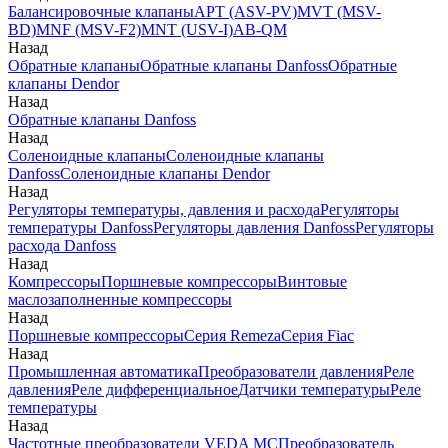
Балансировочные клапаны
APT (ASV-PV)
MVT (MSV-
BD)
MNF (MSV-F2)
MNT (USV-I)
AB-QM
Назад
Обратные клапаны
Обратные клапаны Danfoss
Обратные
клапаны Dendor
Назад
Обратные клапаны Danfoss
Назад
Соленоидные клапаны
Соленоидные клапаны
Danfoss
Соленоидные клапаны Dendor
Назад
Регуляторы температуры, давления и расхода
Регуляторы
температуры Danfoss
Регуляторы давления Danfoss
Регуляторы
расхода Danfoss
Назад
Компрессоры
Поршневые компрессоры
Винтовые
маслозаполненные компрессоры
Назад
Поршневые компрессоры
Серия Remeza
Серия Fiac
Назад
Промышленная автоматика
Преобразователи давления
Реле
давления
Реле дифференциальное
Датчики температуры
Реле
температуры
Назад
Частотные преобразователи VEDA MC
Преобразователь