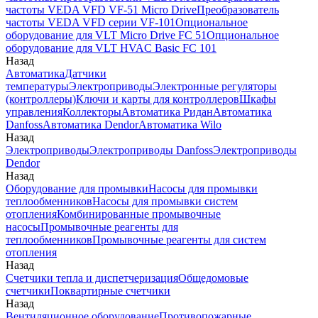
частоты VEDA VFD VF-51 Micro Drive
Преобразователь
частоты VEDA VFD серии VF-101
Опциональное
оборудование для VLT Micro Drive FC 51
Опциональное
оборудование для VLT HVAC Basic FC 101
Назад
Автоматика
Датчики
температуры
Электроприводы
Электронные регуляторы
(контроллеры)
Ключи и карты для контроллеров
Шкафы
управления
Коллекторы
Автоматика Ридан
Автоматика
Danfoss
Автоматика Dendor
Автоматика Wilo
Назад
Электроприводы
Электроприводы Danfoss
Электроприводы
Dendor
Назад
Оборудование для промывки
Насосы для промывки
теплообменников
Насосы для промывки систем
отопления
Комбинированные промывочные
насосы
Промывочные реагенты для
теплообменников
Промывочные реагенты для систем
отопления
Назад
Счетчики тепла и диспетчеризация
Общедомовые
счетчики
Поквартирные счетчики
Назад
Вентиляционное оборудование
Противопожарные