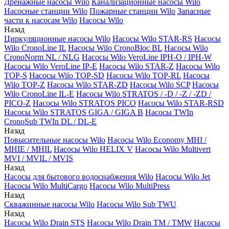
Дренажные насосы Wilo
Канализационные насосы Wilo
Насосные станции Wilo
Пожарные станции Wilo
Запасные
части к насосам Wilo
Насосы Wilo
Назад
Циркуляционные насосы Wilo
Насосы Wilo STAR-RS
Насосы
Wilo CronoLine IL
Насосы Wilo CronoBloc BL
Насосы Wilo
CronoNorm NL / NLG
Насосы Wilo VeroLine IPH-O / IPH-W
Насосы Wilo VeroLine IP-E
Насосы Wilo STAR-Z
Насосы Wilo
TOP-S
Насосы Wilo TOP-SD
Насосы Wilo TOP-RL
Насосы
Wilo TOP-Z
Насосы Wilo STAR-ZD
Насосы Wilo SCP
Насосы
Wilo CronoLine IL-E
Насосы Wilo STRATOS / -D / -Z / -ZD /
PICO-Z
Насосы Wilo STRATOS PICO
Насосы Wilo STAR-RSD
Насосы Wilo STRATOS GIGA / GIGA B
Насосы TWIn
CronoSub TWIn DL / DL-E
Назад
Повысительные насосы Wilo
Насосы Wilo Economy MHI /
MHIE / MHIL
Насосы Wilo HELIX V
Насосы Wilo Multivert
MVI / MVIL / MVIS
Назад
Насосы для бытового водоснабжения Wilo
Насосы Wilo Jet
Насосы Wilo MultiCargo
Насосы Wilo MultiPress
Назад
Скважинные насосы Wilo
Насосы Wilo Sub TWU
Назад
Насосы Wilo Drain STS
Насосы Wilo Drain TM / TMW
Насосы