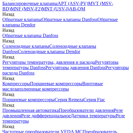
Балансировочные клапаны
APT (ASV-PV)
MVT (MSV-
BD)
MNF (MSV-F2)
MNT (USV-I)
AB-QM
Назад
Обратные клапаны
Обратные клапаны Danfoss
Обратные
клапаны Dendor
Назад
Обратные клапаны Danfoss
Назад
Соленоидные клапаны
Соленоидные клапаны
Danfoss
Соленоидные клапаны Dendor
Назад
Регуляторы температуры, давления и расхода
Регуляторы
температуры Danfoss
Регуляторы давления Danfoss
Регуляторы
расхода Danfoss
Назад
Компрессоры
Поршневые компрессоры
Винтовые
маслозаполненные компрессоры
Назад
Поршневые компрессоры
Серия Remeza
Серия Fiac
Назад
Промышленная автоматика
Преобразователи давления
Реле
давления
Реле дифференциальное
Датчики температуры
Реле
температуры
Назад
Частотные преобразователи VEDA MC
Преобразователь