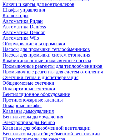
Ключи и карты для контроллеров
Шкафы управления
Коллекторы
Автоматика Ридан
Автоматика Danfoss
Автоматика Dendor
Автоматика Wilo
Оборудование для промывки
Насосы для промывки теплообменников
Насосы для промывки систем отопления
Комбинированные промывочные насосы
Промывочные реагенты для теплообменников
Промывочные реагенты для систем отопления
Счетчики тепла и диспетчеризация
Общедомовые счетчики
Поквартирные счетчики
Вентиляционное оборудование
Противопожарные клапаны
Пожарные шкафы
Клапаны дымоудаления
Вентиляторы дымоудаления
Электроприводы Belimo
Клапаны для общеобменной вентиляции
Вентиляторы для общеобменной вентиляции
Шумоглушители для каналов