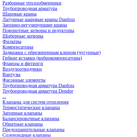
Разборные теплообменники
Трубопроводная арматура
Шаровые краны
Латунные шаровые краны Danfoss
Запорно-регулирующие краны
Поворотные затворы и редукторы
Шиберные затворы
Фильтры
Компенсаторы
Задвижки с обрезиненным клином (чугунные)
Гибкие вставки (виброкомпенсаторы)
Фланцы и фитинги
Воздухоотводчики
Вантузы
Фасонные элементы
Трубопроводная арматура Danfoss
Трубопроводная арматура Dendor
...
Клапаны для систем отопления
Термостатические клапаны
Запорные клапаны
Балансировочные клапаны
Обратные клапаны
Предохранительные клапаны
Соленоидные клапаны