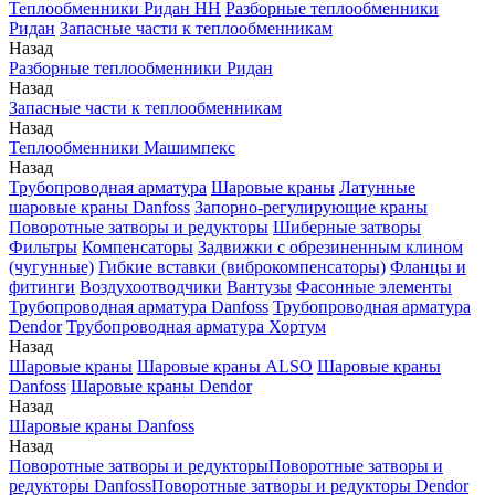
Теплообменники Ридан НН
Разборные теплообменники
Ридан
Запасные части к теплообменникам
Назад
Разборные теплообменники Ридан
Назад
Запасные части к теплообменникам
Назад
Теплообменники Машимпекс
Назад
Трубопроводная арматура
Шаровые краны
Латунные
шаровые краны Danfoss
Запорно-регулирующие краны
Поворотные затворы и редукторы
Шиберные затворы
Фильтры
Компенсаторы
Задвижки с обрезиненным клином
(чугунные)
Гибкие вставки (виброкомпенсаторы)
Фланцы и
фитинги
Воздухоотводчики
Вантузы
Фасонные элементы
Трубопроводная арматура Danfoss
Трубопроводная арматура
Dendor
Трубопроводная арматура Хортум
Назад
Шаровые краны
Шаровые краны ALSO
Шаровые краны
Danfoss
Шаровые краны Dendor
Назад
Шаровые краны Danfoss
Назад
Поворотные затворы и редукторы
Поворотные затворы и
редукторы Danfoss
Поворотные затворы и редукторы Dendor