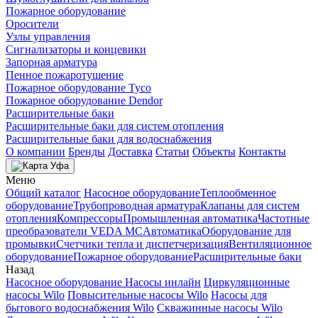
Пожарное оборудование
Оросители
Узлы управления
Сигнализаторы и концевики
Запорная арматура
Пенное пожаротушение
Пожарное оборудование Tyco
Пожарное оборудование Dendor
Расширительные баки
Расширительные баки для систем отопления
Расширительные баки для водоснабжения
О компании
Бренды
Доставка
Статьи
Объекты
Контакты
Уфа
Меню
Общий каталог
Насосное оборудование
Теплообменное
оборудование
Трубопроводная арматура
Клапаны для систем
отопления
Компрессоры
Промышленная автоматика
Частотные
преобразователи VEDA MC
Автоматика
Оборудование для
промывки
Счетчики тепла и диспетчеризация
Вентиляционное
оборудование
Пожарное оборудование
Расширительные баки
Назад
Насосное оборудование
Насосы инлайн
Циркуляционные
насосы Wilo
Повысительные насосы Wilo
Насосы для
бытового водоснабжения Wilo
Скважинные насосы Wilo