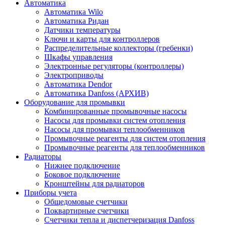
Автоматика
Автоматика Wilo
Автоматика Ридан
Датчики температуры
Ключи и карты для контроллеров
Распределительные коллекторы (гребенки)
Шкафы управления
Электронные регуляторы (контроллеры)
Электроприводы
Автоматика Dendor
Автоматика Danfoss (АРХИВ)
Оборудование для промывки
Комбинированные промывочные насосы
Насосы для промывки систем отопления
Насосы для промывки теплообменников
Промывочные реагенты для систем отопления
Промывочные реагенты для теплообменников
Радиаторы
Нижнее подключение
Боковое подключение
Кронштейны для радиаторов
Приборы учета
Общедомовые счетчики
Поквартирные счетчики
Счетчики тепла и диспетчеризация Danfoss