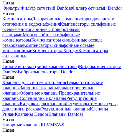
Назад
Фильтры
Фильтр сетчатый Danfoss
Фильтр сетчатый Dendor
Назад
Компенсаторы
Декоративные компенсаторы для систем
отопления и водоснабжения
Компенсаторы сильфонные
осевые многослойные с поворотными
фланцами
Многослойные сильфонные
компенсаторы
Компенсаторы сильфонные осевые
резьбовые
Компенсаторы сильфонные осевые
многослойные
Компенсаторы Хортум
Компенсаторы
сильфонные
Назад
Гибкие вставки (виброкомпенсаторы)
Виброкомпенсаторы
Danfoss
Виброкомпенсаторы Dendor
Назад
Клапаны для систем отопления
Термостатические
клапаны
Запорные клапаны
Балансировочные
клапаны
Обратные клапаны
Предохранительные
клапаны
Соленоидные клапаны
Регулирующие
клапаны
Катушки для клапанов
Регуляторы температуры,
давления и расхода
Редукционные клапаны
Клапаны
Ридан
Клапаны Dendor
Клапаны Danfoss
Назад
Запорные клапаны
RLV
MSV-S
Назад