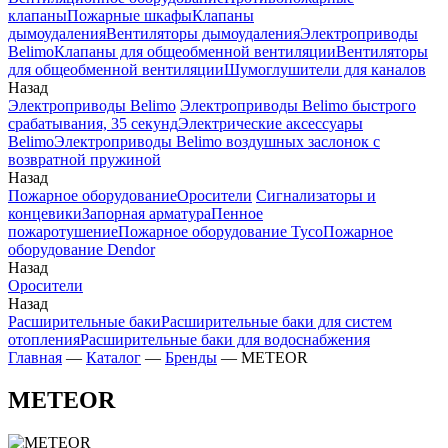
клапаны
Пожарные шкафы
Клапаны
дымоудаления
Вентиляторы дымоудаления
Электроприводы
Belimo
Клапаны для общеобменной вентиляции
Вентиляторы
для общеобменной вентиляции
Шумоглушители для каналов
Назад
Электроприводы Belimo
Электроприводы Belimo быстрого
срабатывания, 35 секунд
Электрические аксессуары
Belimo
Электроприводы Belimo воздушных заслонок c
возвратной пружиной
Назад
Пожарное оборудование
Оросители
Сигнализаторы и
концевики
Запорная арматура
Пенное
пожаротушение
Пожарное оборудование Tyco
Пожарное
оборудование Dendor
Назад
Оросители
Назад
Расширительные баки
Расширительные баки для систем
отопления
Расширительные баки для водоснабжения
Главная
—
Каталог
—
Бренды
—
METEOR
METEOR