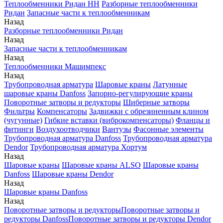
Теплообменники Ридан НН
Разборные теплообменники
Ридан
Запасные части к теплообменникам
Назад
Разборные теплообменники Ридан
Назад
Запасные части к теплообменникам
Назад
Теплообменники Машимпекс
Назад
Трубопроводная арматура
Шаровые краны
Латунные
шаровые краны Danfoss
Запорно-регулирующие краны
Поворотные затворы и редукторы
Шиберные затворы
Фильтры
Компенсаторы
Задвижки с обрезиненным клином
(чугунные)
Гибкие вставки (виброкомпенсаторы)
Фланцы и
фитинги
Воздухоотводчики
Вантузы
Фасонные элементы
Трубопроводная арматура Danfoss
Трубопроводная арматура
Dendor
Трубопроводная арматура Хортум
Назад
Шаровые краны
Шаровые краны ALSO
Шаровые краны
Danfoss
Шаровые краны Dendor
Назад
Шаровые краны Danfoss
Назад
Поворотные затворы и редукторы
Поворотные затворы и
редукторы Danfoss
Поворотные затворы и редукторы Dendor