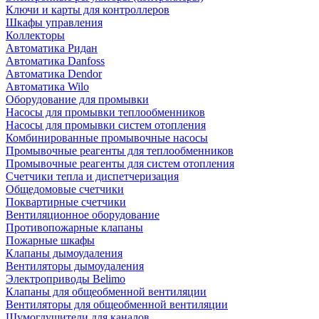
Ключи и карты для контроллеров
Шкафы управления
Коллекторы
Автоматика Ридан
Автоматика Danfoss
Автоматика Dendor
Автоматика Wilo
Оборудование для промывки
Насосы для промывки теплообменников
Насосы для промывки систем отопления
Комбинированные промывочные насосы
Промывочные реагенты для теплообменников
Промывочные реагенты для систем отопления
Счетчики тепла и диспетчеризация
Общедомовые счетчики
Поквартирные счетчики
Вентиляционное оборудование
Противопожарные клапаны
Пожарные шкафы
Клапаны дымоудаления
Вентиляторы дымоудаления
Электроприводы Belimo
Клапаны для общеобменной вентиляции
Вентиляторы для общеобменной вентиляции
Шумоглушители для каналов