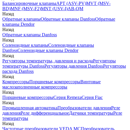
Балансировочные клапаны
APT (ASV-PV)
MVT (MSV-
BD)
MNF (MSV-F2)
MNT (USV-I)
AB-QM
Назад
Обратные клапаны
Обратные клапаны Danfoss
Обратные
клапаны Dendor
Назад
Обратные клапаны Danfoss
Назад
Соленоидные клапаны
Соленоидные клапаны
Danfoss
Соленоидные клапаны Dendor
Назад
Регуляторы температуры, давления и расхода
Регуляторы
температуры Danfoss
Регуляторы давления Danfoss
Регуляторы
расхода Danfoss
Назад
Компрессоры
Поршневые компрессоры
Винтовые
маслозаполненные компрессоры
Назад
Поршневые компрессоры
Серия Remeza
Серия Fiac
Назад
Промышленная автоматика
Преобразователи давления
Реле
давления
Реле дифференциальное
Датчики температуры
Реле
температуры
Назад
Частотные преобразователи VEDA MC
Преобразователь