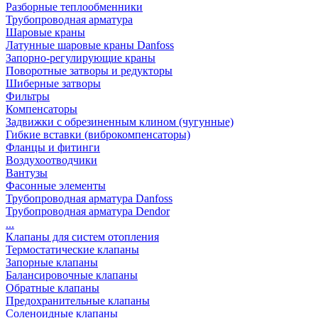
Разборные теплообменники
Трубопроводная арматура
Шаровые краны
Латунные шаровые краны Danfoss
Запорно-регулирующие краны
Поворотные затворы и редукторы
Шиберные затворы
Фильтры
Компенсаторы
Задвижки с обрезиненным клином (чугунные)
Гибкие вставки (виброкомпенсаторы)
Фланцы и фитинги
Воздухоотводчики
Вантузы
Фасонные элементы
Трубопроводная арматура Danfoss
Трубопроводная арматура Dendor
...
Клапаны для систем отопления
Термостатические клапаны
Запорные клапаны
Балансировочные клапаны
Обратные клапаны
Предохранительные клапаны
Соленоидные клапаны