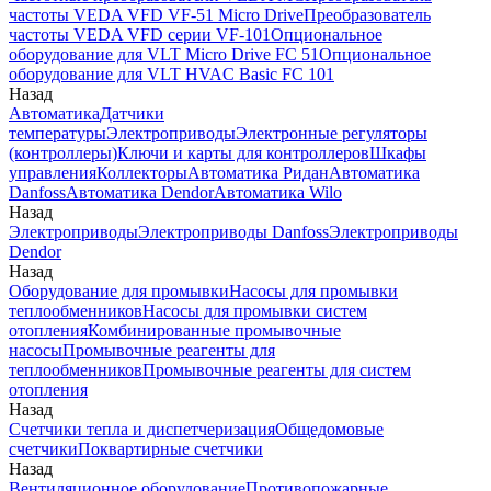
частоты VEDA VFD VF-51 Micro Drive
Преобразователь
частоты VEDA VFD серии VF-101
Опциональное
оборудование для VLT Micro Drive FC 51
Опциональное
оборудование для VLT HVAC Basic FC 101
Назад
Автоматика
Датчики
температуры
Электроприводы
Электронные регуляторы
(контроллеры)
Ключи и карты для контроллеров
Шкафы
управления
Коллекторы
Автоматика Ридан
Автоматика
Danfoss
Автоматика Dendor
Автоматика Wilo
Назад
Электроприводы
Электроприводы Danfoss
Электроприводы
Dendor
Назад
Оборудование для промывки
Насосы для промывки
теплообменников
Насосы для промывки систем
отопления
Комбинированные промывочные
насосы
Промывочные реагенты для
теплообменников
Промывочные реагенты для систем
отопления
Назад
Счетчики тепла и диспетчеризация
Общедомовые
счетчики
Поквартирные счетчики
Назад
Вентиляционное оборудование
Противопожарные