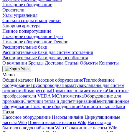
Пожарное оборудование
Оросители
Узлы управления
Сигнализаторы и концевики
Запорная арматура
Пенное пожаротушение
Пожарное оборудование Tyco
Пожарное оборудование Dendor
Расширительные баки
Расширительные баки для систем отопления
Расширительные баки для водоснабжения
О компании
Бренды
Доставка
Статьи
Объекты
Контакты
Уфа
Меню
Общий каталог
Насосное оборудование
Теплообменное
оборудование
Трубопроводная арматура
Клапаны для систем
отопления
Компрессоры
Промышленная автоматика
Частотные
преобразователи VEDA MC
Автоматика
Оборудование для
промывки
Счетчики тепла и диспетчеризация
Вентиляционное
оборудование
Пожарное оборудование
Расширительные баки
Назад
Насосное оборудование
Насосы инлайн
Циркуляционные
насосы Wilo
Повысительные насосы Wilo
Насосы для
бытового водоснабжения Wilo
Скважинные насосы Wilo