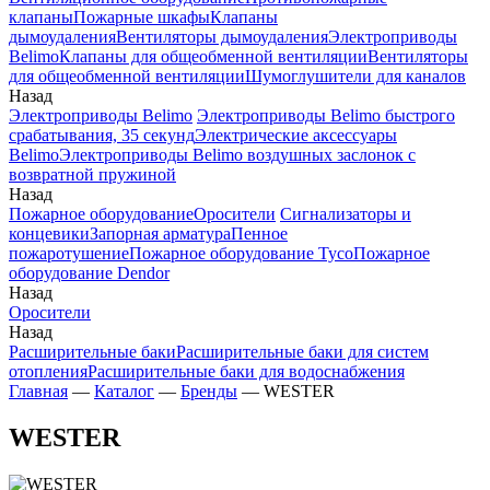
клапаны
Пожарные шкафы
Клапаны
дымоудаления
Вентиляторы дымоудаления
Электроприводы
Belimo
Клапаны для общеобменной вентиляции
Вентиляторы
для общеобменной вентиляции
Шумоглушители для каналов
Назад
Электроприводы Belimo
Электроприводы Belimo быстрого
срабатывания, 35 секунд
Электрические аксессуары
Belimo
Электроприводы Belimo воздушных заслонок c
возвратной пружиной
Назад
Пожарное оборудование
Оросители
Сигнализаторы и
концевики
Запорная арматура
Пенное
пожаротушение
Пожарное оборудование Tyco
Пожарное
оборудование Dendor
Назад
Оросители
Назад
Расширительные баки
Расширительные баки для систем
отопления
Расширительные баки для водоснабжения
Главная
—
Каталог
—
Бренды
—
WESTER
WESTER