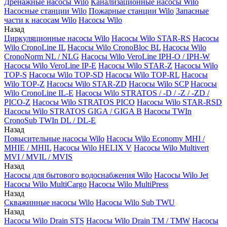
Дренажные насосы Wilo
Канализационные насосы Wilo
Насосные станции Wilo
Пожарные станции Wilo
Запасные
части к насосам Wilo
Насосы Wilo
Назад
Циркуляционные насосы Wilo
Насосы Wilo STAR-RS
Насосы
Wilo CronoLine IL
Насосы Wilo CronoBloc BL
Насосы Wilo
CronoNorm NL / NLG
Насосы Wilo VeroLine IPH-O / IPH-W
Насосы Wilo VeroLine IP-E
Насосы Wilo STAR-Z
Насосы Wilo
TOP-S
Насосы Wilo TOP-SD
Насосы Wilo TOP-RL
Насосы
Wilo TOP-Z
Насосы Wilo STAR-ZD
Насосы Wilo SCP
Насосы
Wilo CronoLine IL-E
Насосы Wilo STRATOS / -D / -Z / -ZD /
PICO-Z
Насосы Wilo STRATOS PICO
Насосы Wilo STAR-RSD
Насосы Wilo STRATOS GIGA / GIGA B
Насосы TWIn
CronoSub TWIn DL / DL-E
Назад
Повысительные насосы Wilo
Насосы Wilo Economy MHI /
MHIE / MHIL
Насосы Wilo HELIX V
Насосы Wilo Multivert
MVI / MVIL / MVIS
Назад
Насосы для бытового водоснабжения Wilo
Насосы Wilo Jet
Насосы Wilo MultiCargo
Насосы Wilo MultiPress
Назад
Скважинные насосы Wilo
Насосы Wilo Sub TWU
Назад
Насосы Wilo Drain STS
Насосы Wilo Drain TM / TMW
Насосы