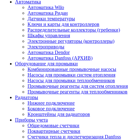
Автоматика
Автоматика Wilo
Автоматика Ридан
Датчики температуры
Ключи и карты для контроллеров
Распределительные коллекторы (гребенки)
Шкафы управления
Электронные регуляторы (контроллеры)
Электроприводы
Автоматика Dendor
Автоматика Danfoss (АРХИВ)
Оборудование для промывки
Комбинированные промывочные насосы
Насосы для промывки систем отопления
Насосы для промывки теплообменников
Промывочные реагенты для систем отопления
Промывочные реагенты для теплообменников
Радиаторы
Нижнее подключение
Боковое подключение
Кронштейны для радиаторов
Приборы учета
Общедомовые счетчики
Поквартирные счетчики
Счетчики тепла и диспетчеризация Danfoss