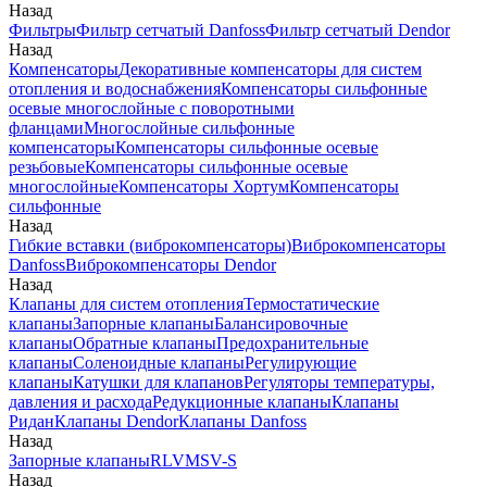
Назад
Фильтры
Фильтр сетчатый Danfoss
Фильтр сетчатый Dendor
Назад
Компенсаторы
Декоративные компенсаторы для систем
отопления и водоснабжения
Компенсаторы сильфонные
осевые многослойные с поворотными
фланцами
Многослойные сильфонные
компенсаторы
Компенсаторы сильфонные осевые
резьбовые
Компенсаторы сильфонные осевые
многослойные
Компенсаторы Хортум
Компенсаторы
сильфонные
Назад
Гибкие вставки (виброкомпенсаторы)
Виброкомпенсаторы
Danfoss
Виброкомпенсаторы Dendor
Назад
Клапаны для систем отопления
Термостатические
клапаны
Запорные клапаны
Балансировочные
клапаны
Обратные клапаны
Предохранительные
клапаны
Соленоидные клапаны
Регулирующие
клапаны
Катушки для клапанов
Регуляторы температуры,
давления и расхода
Редукционные клапаны
Клапаны
Ридан
Клапаны Dendor
Клапаны Danfoss
Назад
Запорные клапаны
RLV
MSV-S
Назад