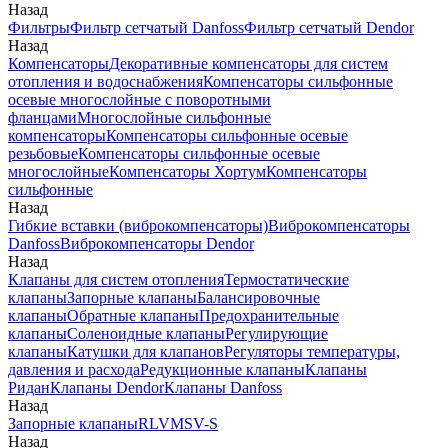
Назад
Фильтры
Фильтр сетчатый Danfoss
Фильтр сетчатый Dendor
Назад
Компенсаторы
Декоративные компенсаторы для систем
отопления и водоснабжения
Компенсаторы сильфонные
осевые многослойные с поворотными
фланцами
Многослойные сильфонные
компенсаторы
Компенсаторы сильфонные осевые
резьбовые
Компенсаторы сильфонные осевые
многослойные
Компенсаторы Хортум
Компенсаторы
сильфонные
Назад
Гибкие вставки (виброкомпенсаторы)
Виброкомпенсаторы
Danfoss
Виброкомпенсаторы Dendor
Назад
Клапаны для систем отопления
Термостатические
клапаны
Запорные клапаны
Балансировочные
клапаны
Обратные клапаны
Предохранительные
клапаны
Соленоидные клапаны
Регулирующие
клапаны
Катушки для клапанов
Регуляторы температуры,
давления и расхода
Редукционные клапаны
Клапаны
Ридан
Клапаны Dendor
Клапаны Danfoss
Назад
Запорные клапаны
RLV
MSV-S
Назад