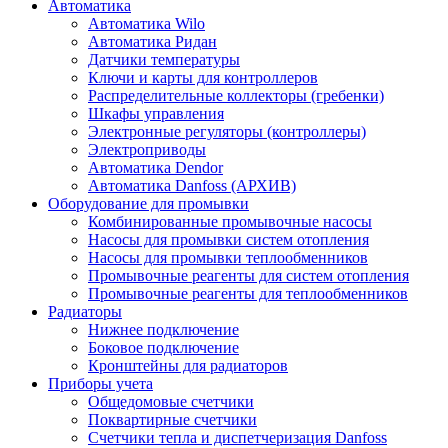
Автоматика
Автоматика Wilo
Автоматика Ридан
Датчики температуры
Ключи и карты для контроллеров
Распределительные коллекторы (гребенки)
Шкафы управления
Электронные регуляторы (контроллеры)
Электроприводы
Автоматика Dendor
Автоматика Danfoss (АРХИВ)
Оборудование для промывки
Комбинированные промывочные насосы
Насосы для промывки систем отопления
Насосы для промывки теплообменников
Промывочные реагенты для систем отопления
Промывочные реагенты для теплообменников
Радиаторы
Нижнее подключение
Боковое подключение
Кронштейны для радиаторов
Приборы учета
Общедомовые счетчики
Поквартирные счетчики
Счетчики тепла и диспетчеризация Danfoss