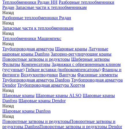
Теплообменники Ридан НН
Разборные теплообменники
Ридан
Запасные части к теплообменникам
Назад
Разборные теплообменники Ридан
Назад
Запасные части к теплообменникам
Назад
Теплообменники Машимпекс
Назад
Трубопроводная арматура
Шаровые краны
Латунные
шаровые краны Danfoss
Запорно-регулирующие краны
Поворотные затворы и редукторы
Шиберные затворы
Фильтры
Компенсаторы
Задвижки с обрезиненным клином
(чугунные)
Гибкие вставки (виброкомпенсаторы)
Фланцы и
фитинги
Воздухоотводчики
Вантузы
Фасонные элементы
Трубопроводная арматура Danfoss
Трубопроводная арматура
Dendor
Трубопроводная арматура Хортум
Назад
Шаровые краны
Шаровые краны ALSO
Шаровые краны
Danfoss
Шаровые краны Dendor
Назад
Шаровые краны Danfoss
Назад
Поворотные затворы и редукторы
Поворотные затворы и
редукторы Danfoss
Поворотные затворы и редукторы Dendor