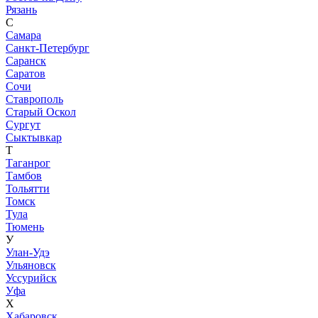
Рязань
С
Самара
Санкт-Петербург
Саранск
Саратов
Сочи
Ставрополь
Старый Оскол
Сургут
Сыктывкар
Т
Таганрог
Тамбов
Тольятти
Томск
Тула
Тюмень
У
Улан-Удэ
Ульяновск
Уссурийск
Уфа
Х
Хабаровск