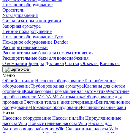
Пожарное оборудование
Оросители
Узлы управления
Сигнализаторы и концевики
Запорная арматура
Пенное пожаротушение
Пожарное оборудование Tyco
Пожарное оборудование Dendor
Расширительные баки
Расширительные баки для систем отопления
Расширительные баки для водоснабжения
О компании
Бренды
Доставка
Статьи
Объекты
Контакты
Уфа
Меню
Общий каталог
Насосное оборудование
Теплообменное
оборудование
Трубопроводная арматура
Клапаны для систем
отопления
Компрессоры
Промышленная автоматика
Частотные
преобразователи VEDA MC
Автоматика
Оборудование для
промывки
Счетчики тепла и диспетчеризация
Вентиляционное
оборудование
Пожарное оборудование
Расширительные баки
Назад
Насосное оборудование
Насосы инлайн
Циркуляционные
насосы Wilo
Повысительные насосы Wilo
Насосы для
бытового водоснабжения Wilo
Скважинные насосы Wilo