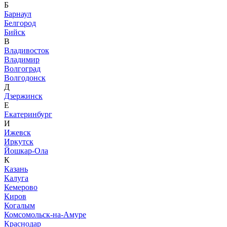
Б
Барнаул
Белгород
Бийск
В
Владивосток
Владимир
Волгоград
Волгодонск
Д
Дзержинск
Е
Екатеринбург
И
Ижевск
Иркутск
Йошкар-Ола
К
Казань
Калуга
Кемерово
Киров
Когалым
Комсомольск-на-Амуре
Краснодар