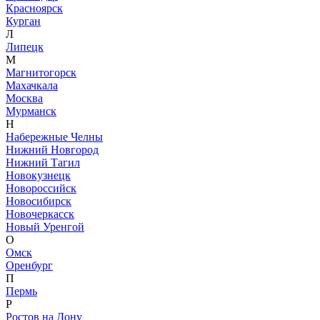
Красноярск
Курган
Л
Липецк
М
Магнитогорск
Махачкала
Москва
Мурманск
Н
Набережные Челны
Нижний Новгород
Нижний Тагил
Новокузнецк
Новороссийск
Новосибирск
Новочеркасск
Новый Уренгой
О
Омск
Оренбург
П
Пермь
Р
Ростов на Дону