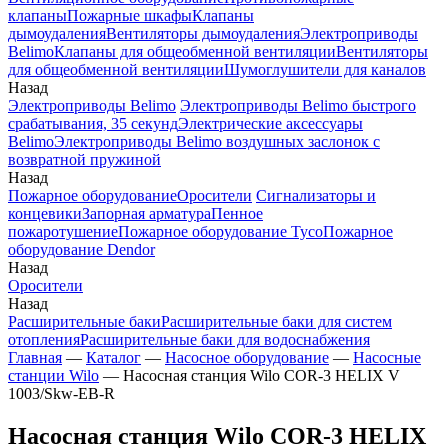
клапаны
Пожарные шкафы
Клапаны
дымоудаления
Вентиляторы дымоудаления
Электроприводы
Belimo
Клапаны для общеобменной вентиляции
Вентиляторы
для общеобменной вентиляции
Шумоглушители для каналов
Назад
Электроприводы Belimo
Электроприводы Belimo быстрого
срабатывания, 35 секунд
Электрические аксессуары
Belimo
Электроприводы Belimo воздушных заслонок c
возвратной пружиной
Назад
Пожарное оборудование
Оросители
Сигнализаторы и
концевики
Запорная арматура
Пенное
пожаротушение
Пожарное оборудование Tyco
Пожарное
оборудование Dendor
Назад
Оросители
Назад
Расширительные баки
Расширительные баки для систем
отопления
Расширительные баки для водоснабжения
Главная
—
Каталог
—
Насосное оборудование
—
Насосные
станции Wilo
—
Насосная станция Wilo COR-3 HELIX V
1003/Skw-EB-R
Насосная станция Wilo COR-3 HELIX