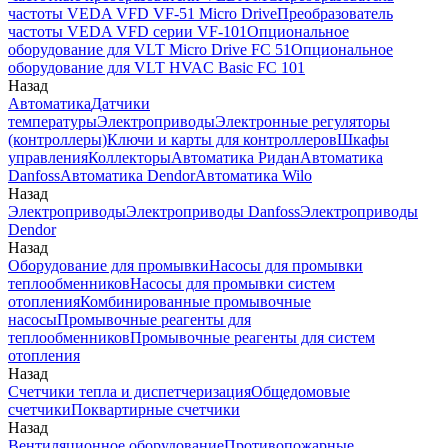
частоты VEDA VFD VF-51 Micro Drive
Преобразователь
частоты VEDA VFD серии VF-101
Опциональное
оборудование для VLT Micro Drive FC 51
Опциональное
оборудование для VLT HVAC Basic FC 101
Назад
Автоматика
Датчики
температуры
Электроприводы
Электронные регуляторы
(контроллеры)
Ключи и карты для контроллеров
Шкафы
управления
Коллекторы
Автоматика Ридан
Автоматика
Danfoss
Автоматика Dendor
Автоматика Wilo
Назад
Электроприводы
Электроприводы Danfoss
Электроприводы
Dendor
Назад
Оборудование для промывки
Насосы для промывки
теплообменников
Насосы для промывки систем
отопления
Комбинированные промывочные
насосы
Промывочные реагенты для
теплообменников
Промывочные реагенты для систем
отопления
Назад
Счетчики тепла и диспетчеризация
Общедомовые
счетчики
Поквартирные счетчики
Назад
Вентиляционное оборудование
Противопожарные