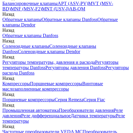
Балансировочные клапаны
APT (ASV-PV)
MVT (MSV-
BD)
MNF (MSV-F2)
MNT (USV-I)
AB-QM
Назад
Обратные клапаны
Обратные клапаны Danfoss
Обратные
клапаны Dendor
Назад
Обратные клапаны Danfoss
Назад
Соленоидные клапаны
Соленоидные клапаны
Danfoss
Соленоидные клапаны Dendor
Назад
Регуляторы температуры, давления и расхода
Регуляторы
температуры Danfoss
Регуляторы давления Danfoss
Регуляторы
расхода Danfoss
Назад
Компрессоры
Поршневые компрессоры
Винтовые
маслозаполненные компрессоры
Назад
Поршневые компрессоры
Серия Remeza
Серия Fiac
Назад
Промышленная автоматика
Преобразователи давления
Реле
давления
Реле дифференциальное
Датчики температуры
Реле
температуры
Назад
Частотные преобразователи VEDA MC
Преобразователь