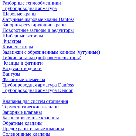
Разборные теплообменники
Трубопроводная арматура
Шаровые краны
Латунные шаровые краны Danfoss
Запорно-регулирующие краны
Поворотные затворы и редукторы
Шиберные затворы
Фильтры
Компенсаторы
Задвижки с обрезиненным клином (чугунные)
Гибкие вставки (виброкомпенсаторы)
Фланцы и фитинги
Воздухоотводчики
Вантузы
Фасонные элементы
Трубопроводная арматура Danfoss
Трубопроводная арматура Dendor
...
Клапаны для систем отопления
Термостатические клапаны
Запорные клапаны
Балансировочные клапаны
Обратные клапаны
Предохранительные клапаны
Соленоидные клапаны