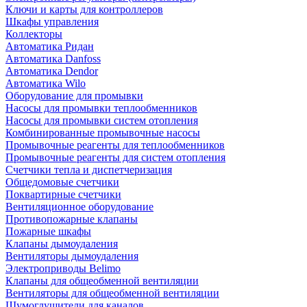
Ключи и карты для контроллеров
Шкафы управления
Коллекторы
Автоматика Ридан
Автоматика Danfoss
Автоматика Dendor
Автоматика Wilo
Оборудование для промывки
Насосы для промывки теплообменников
Насосы для промывки систем отопления
Комбинированные промывочные насосы
Промывочные реагенты для теплообменников
Промывочные реагенты для систем отопления
Счетчики тепла и диспетчеризация
Общедомовые счетчики
Поквартирные счетчики
Вентиляционное оборудование
Противопожарные клапаны
Пожарные шкафы
Клапаны дымоудаления
Вентиляторы дымоудаления
Электроприводы Belimo
Клапаны для общеобменной вентиляции
Вентиляторы для общеобменной вентиляции
Шумоглушители для каналов