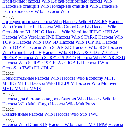
Дренажные насосы Wilo
Канализационные насосы Wilo
Насосные станции Wilo
Пожарные станции Wilo
Запасные
части к насосам Wilo
Насосы Wilo
Назад
Циркуляционные насосы Wilo
Насосы Wilo STAR-RS
Насосы
Wilo CronoLine IL
Насосы Wilo CronoBloc BL
Насосы Wilo
CronoNorm NL / NLG
Насосы Wilo VeroLine IPH-O / IPH-W
Насосы Wilo VeroLine IP-E
Насосы Wilo STAR-Z
Насосы Wilo
TOP-S
Насосы Wilo TOP-SD
Насосы Wilo TOP-RL
Насосы
Wilo TOP-Z
Насосы Wilo STAR-ZD
Насосы Wilo SCP
Насосы
Wilo CronoLine IL-E
Насосы Wilo STRATOS / -D / -Z / -ZD /
PICO-Z
Насосы Wilo STRATOS PICO
Насосы Wilo STAR-RSD
Насосы Wilo STRATOS GIGA / GIGA B
Насосы TWIn
CronoSub TWIn DL / DL-E
Назад
Повысительные насосы Wilo
Насосы Wilo Economy MHI /
MHIE / MHIL
Насосы Wilo HELIX V
Насосы Wilo Multivert
MVI / MVIL / MVIS
Назад
Насосы для бытового водоснабжения Wilo
Насосы Wilo Jet
Насосы Wilo MultiCargo
Насосы Wilo MultiPress
Назад
Скважинные насосы Wilo
Насосы Wilo Sub TWU
Назад
Насосы Wilo Drain STS
Насосы Wilo Drain TM / TMW
Насосы