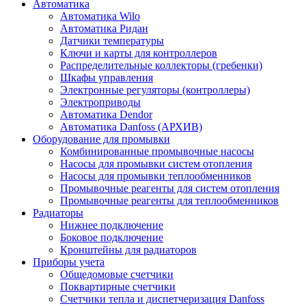
Автоматика
Автоматика Wilo
Автоматика Ридан
Датчики температуры
Ключи и карты для контроллеров
Распределительные коллекторы (гребенки)
Шкафы управления
Электронные регуляторы (контроллеры)
Электроприводы
Автоматика Dendor
Автоматика Danfoss (АРХИВ)
Оборудование для промывки
Комбинированные промывочные насосы
Насосы для промывки систем отопления
Насосы для промывки теплообменников
Промывочные реагенты для систем отопления
Промывочные реагенты для теплообменников
Радиаторы
Нижнее подключение
Боковое подключение
Кронштейны для радиаторов
Приборы учета
Общедомовые счетчики
Поквартирные счетчики
Счетчики тепла и диспетчеризация Danfoss