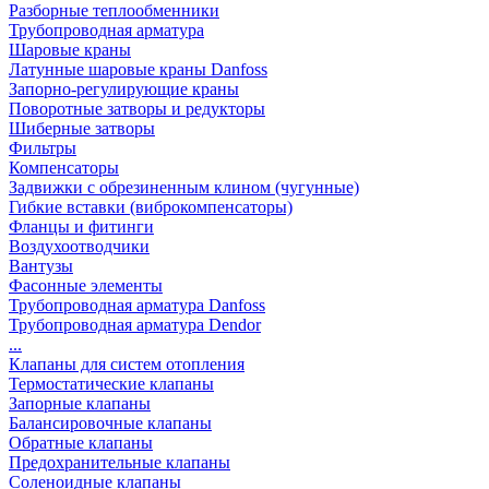
Разборные теплообменники
Трубопроводная арматура
Шаровые краны
Латунные шаровые краны Danfoss
Запорно-регулирующие краны
Поворотные затворы и редукторы
Шиберные затворы
Фильтры
Компенсаторы
Задвижки с обрезиненным клином (чугунные)
Гибкие вставки (виброкомпенсаторы)
Фланцы и фитинги
Воздухоотводчики
Вантузы
Фасонные элементы
Трубопроводная арматура Danfoss
Трубопроводная арматура Dendor
...
Клапаны для систем отопления
Термостатические клапаны
Запорные клапаны
Балансировочные клапаны
Обратные клапаны
Предохранительные клапаны
Соленоидные клапаны