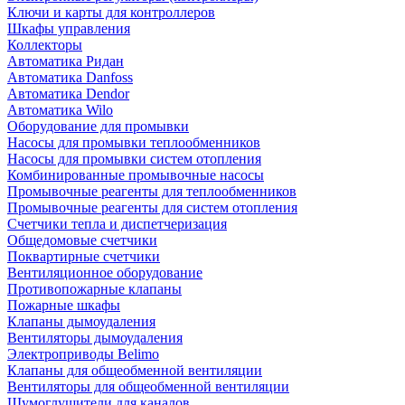
Ключи и карты для контроллеров
Шкафы управления
Коллекторы
Автоматика Ридан
Автоматика Danfoss
Автоматика Dendor
Автоматика Wilo
Оборудование для промывки
Насосы для промывки теплообменников
Насосы для промывки систем отопления
Комбинированные промывочные насосы
Промывочные реагенты для теплообменников
Промывочные реагенты для систем отопления
Счетчики тепла и диспетчеризация
Общедомовые счетчики
Поквартирные счетчики
Вентиляционное оборудование
Противопожарные клапаны
Пожарные шкафы
Клапаны дымоудаления
Вентиляторы дымоудаления
Электроприводы Belimo
Клапаны для общеобменной вентиляции
Вентиляторы для общеобменной вентиляции
Шумоглушители для каналов