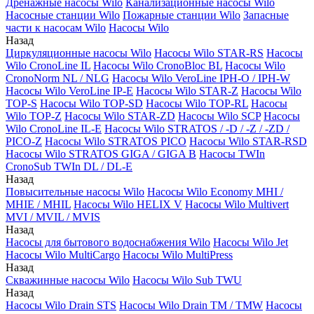
Дренажные насосы Wilo
Канализационные насосы Wilo
Насосные станции Wilo
Пожарные станции Wilo
Запасные
части к насосам Wilo
Насосы Wilo
Назад
Циркуляционные насосы Wilo
Насосы Wilo STAR-RS
Насосы
Wilo CronoLine IL
Насосы Wilo CronoBloc BL
Насосы Wilo
CronoNorm NL / NLG
Насосы Wilo VeroLine IPH-O / IPH-W
Насосы Wilo VeroLine IP-E
Насосы Wilo STAR-Z
Насосы Wilo
TOP-S
Насосы Wilo TOP-SD
Насосы Wilo TOP-RL
Насосы
Wilo TOP-Z
Насосы Wilo STAR-ZD
Насосы Wilo SCP
Насосы
Wilo CronoLine IL-E
Насосы Wilo STRATOS / -D / -Z / -ZD /
PICO-Z
Насосы Wilo STRATOS PICO
Насосы Wilo STAR-RSD
Насосы Wilo STRATOS GIGA / GIGA B
Насосы TWIn
CronoSub TWIn DL / DL-E
Назад
Повысительные насосы Wilo
Насосы Wilo Economy MHI /
MHIE / MHIL
Насосы Wilo HELIX V
Насосы Wilo Multivert
MVI / MVIL / MVIS
Назад
Насосы для бытового водоснабжения Wilo
Насосы Wilo Jet
Насосы Wilo MultiCargo
Насосы Wilo MultiPress
Назад
Скважинные насосы Wilo
Насосы Wilo Sub TWU
Назад
Насосы Wilo Drain STS
Насосы Wilo Drain TM / TMW
Насосы