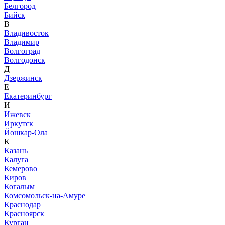
Белгород
Бийск
В
Владивосток
Владимир
Волгоград
Волгодонск
Д
Дзержинск
Е
Екатеринбург
И
Ижевск
Иркутск
Йошкар-Ола
К
Казань
Калуга
Кемерово
Киров
Когалым
Комсомольск-на-Амуре
Краснодар
Красноярск
Курган