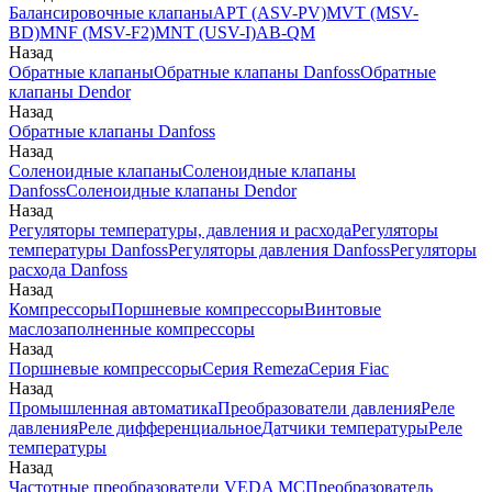
Балансировочные клапаны
APT (ASV-PV)
MVT (MSV-
BD)
MNF (MSV-F2)
MNT (USV-I)
AB-QM
Назад
Обратные клапаны
Обратные клапаны Danfoss
Обратные
клапаны Dendor
Назад
Обратные клапаны Danfoss
Назад
Соленоидные клапаны
Соленоидные клапаны
Danfoss
Соленоидные клапаны Dendor
Назад
Регуляторы температуры, давления и расхода
Регуляторы
температуры Danfoss
Регуляторы давления Danfoss
Регуляторы
расхода Danfoss
Назад
Компрессоры
Поршневые компрессоры
Винтовые
маслозаполненные компрессоры
Назад
Поршневые компрессоры
Серия Remeza
Серия Fiac
Назад
Промышленная автоматика
Преобразователи давления
Реле
давления
Реле дифференциальное
Датчики температуры
Реле
температуры
Назад
Частотные преобразователи VEDA MC
Преобразователь