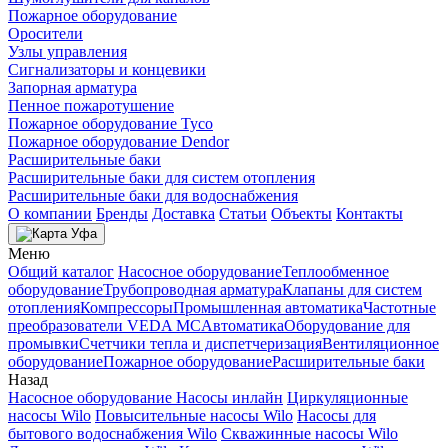
Пожарное оборудование
Оросители
Узлы управления
Сигнализаторы и концевики
Запорная арматура
Пенное пожаротушение
Пожарное оборудование Tyco
Пожарное оборудование Dendor
Расширительные баки
Расширительные баки для систем отопления
Расширительные баки для водоснабжения
О компании
Бренды
Доставка
Статьи
Объекты
Контакты
Уфа
Меню
Общий каталог
Насосное оборудование
Теплообменное
оборудование
Трубопроводная арматура
Клапаны для систем
отопления
Компрессоры
Промышленная автоматика
Частотные
преобразователи VEDA MC
Автоматика
Оборудование для
промывки
Счетчики тепла и диспетчеризация
Вентиляционное
оборудование
Пожарное оборудование
Расширительные баки
Назад
Насосное оборудование
Насосы инлайн
Циркуляционные
насосы Wilo
Повысительные насосы Wilo
Насосы для
бытового водоснабжения Wilo
Скважинные насосы Wilo