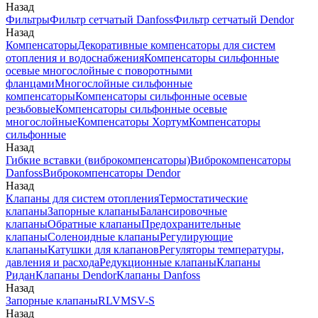
Назад
Фильтры
Фильтр сетчатый Danfoss
Фильтр сетчатый Dendor
Назад
Компенсаторы
Декоративные компенсаторы для систем
отопления и водоснабжения
Компенсаторы сильфонные
осевые многослойные с поворотными
фланцами
Многослойные сильфонные
компенсаторы
Компенсаторы сильфонные осевые
резьбовые
Компенсаторы сильфонные осевые
многослойные
Компенсаторы Хортум
Компенсаторы
сильфонные
Назад
Гибкие вставки (виброкомпенсаторы)
Виброкомпенсаторы
Danfoss
Виброкомпенсаторы Dendor
Назад
Клапаны для систем отопления
Термостатические
клапаны
Запорные клапаны
Балансировочные
клапаны
Обратные клапаны
Предохранительные
клапаны
Соленоидные клапаны
Регулирующие
клапаны
Катушки для клапанов
Регуляторы температуры,
давления и расхода
Редукционные клапаны
Клапаны
Ридан
Клапаны Dendor
Клапаны Danfoss
Назад
Запорные клапаны
RLV
MSV-S
Назад