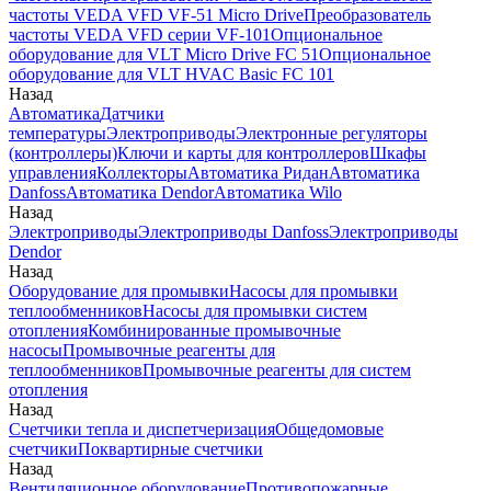
частоты VEDA VFD VF-51 Micro Drive
Преобразователь
частоты VEDA VFD серии VF-101
Опциональное
оборудование для VLT Micro Drive FC 51
Опциональное
оборудование для VLT HVAC Basic FC 101
Назад
Автоматика
Датчики
температуры
Электроприводы
Электронные регуляторы
(контроллеры)
Ключи и карты для контроллеров
Шкафы
управления
Коллекторы
Автоматика Ридан
Автоматика
Danfoss
Автоматика Dendor
Автоматика Wilo
Назад
Электроприводы
Электроприводы Danfoss
Электроприводы
Dendor
Назад
Оборудование для промывки
Насосы для промывки
теплообменников
Насосы для промывки систем
отопления
Комбинированные промывочные
насосы
Промывочные реагенты для
теплообменников
Промывочные реагенты для систем
отопления
Назад
Счетчики тепла и диспетчеризация
Общедомовые
счетчики
Поквартирные счетчики
Назад
Вентиляционное оборудование
Противопожарные