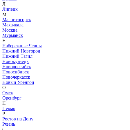
Л
Липецк
М
Магнитогорск
Махачкала
Москва
Мурманск
Н
Набережные Челны
Нижний Новгород
Нижний Тагил
Новокузнецк
Новороссийск
Новосибирск
Новочеркасск
Новый Уренгой
О
Омск
Оренбург
П
Пермь
Р
Ростов на Дону
Рязань
С