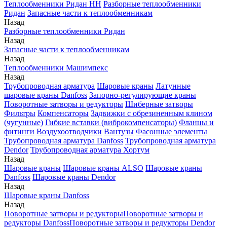
Теплообменники Ридан НН
Разборные теплообменники
Ридан
Запасные части к теплообменникам
Назад
Разборные теплообменники Ридан
Назад
Запасные части к теплообменникам
Назад
Теплообменники Машимпекс
Назад
Трубопроводная арматура
Шаровые краны
Латунные
шаровые краны Danfoss
Запорно-регулирующие краны
Поворотные затворы и редукторы
Шиберные затворы
Фильтры
Компенсаторы
Задвижки с обрезиненным клином
(чугунные)
Гибкие вставки (виброкомпенсаторы)
Фланцы и
фитинги
Воздухоотводчики
Вантузы
Фасонные элементы
Трубопроводная арматура Danfoss
Трубопроводная арматура
Dendor
Трубопроводная арматура Хортум
Назад
Шаровые краны
Шаровые краны ALSO
Шаровые краны
Danfoss
Шаровые краны Dendor
Назад
Шаровые краны Danfoss
Назад
Поворотные затворы и редукторы
Поворотные затворы и
редукторы Danfoss
Поворотные затворы и редукторы Dendor