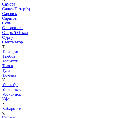
Самара
Санкт-Петербург
Саранск
Саратов
Сочи
Ставрополь
Старый Оскол
Сургут
Сыктывкар
Т
Таганрог
Тамбов
Тольятти
Томск
Тула
Тюмень
У
Улан-Удэ
Ульяновск
Уссурийск
Уфа
Х
Хабаровск
Ч
Чебоксары