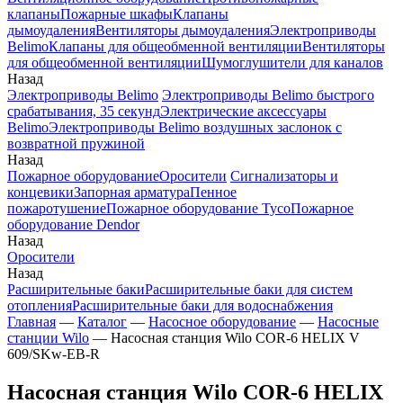
клапаны
Пожарные шкафы
Клапаны
дымоудаления
Вентиляторы дымоудаления
Электроприводы
Belimo
Клапаны для общеобменной вентиляции
Вентиляторы
для общеобменной вентиляции
Шумоглушители для каналов
Назад
Электроприводы Belimo
Электроприводы Belimo быстрого
срабатывания, 35 секунд
Электрические аксессуары
Belimo
Электроприводы Belimo воздушных заслонок c
возвратной пружиной
Назад
Пожарное оборудование
Оросители
Сигнализаторы и
концевики
Запорная арматура
Пенное
пожаротушение
Пожарное оборудование Tyco
Пожарное
оборудование Dendor
Назад
Оросители
Назад
Расширительные баки
Расширительные баки для систем
отопления
Расширительные баки для водоснабжения
Главная
—
Каталог
—
Насосное оборудование
—
Насосные
станции Wilo
—
Насосная станция Wilo COR-6 HELIX V
609/SKw-EB-R
Насосная станция Wilo COR-6 HELIX